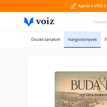
Ajánld a VOIZ-t
Összes tartalom
Hangoskönyvek
E