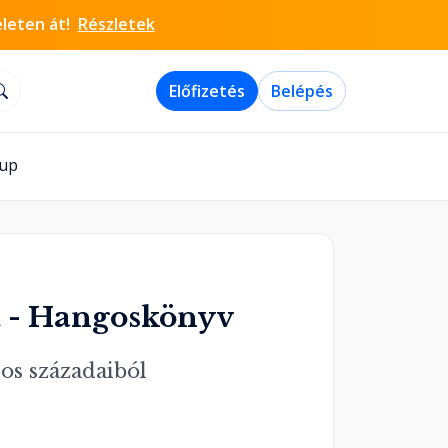
életen át!
Részletek
Előfizetés
Belépés
-up
t - Hangoskönyv
ros századaiból