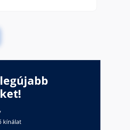
 legújabb
ket!
v
 kínálat