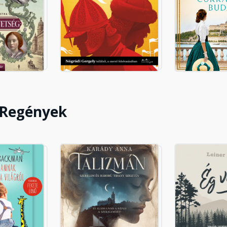
itka
t
ca
 Regények