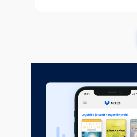
Negyedik rész - A szerencse 
Fejezet hossza: 01:37:37
Ötödik rész - A betűk szava
Fejezet hossza: 01:12:32
Hatodik rész - A prédikátor ha
Fejezet hossza: 01:19:42
Hetedik rész - A budai vilajet 
Fejezet hossza: 01:20:12
Nyolcadik rész - Holdfogyatk
Fejezet hossza: 02:01:02