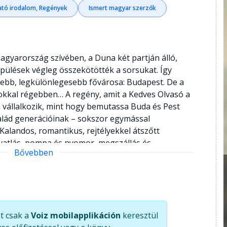
tó irodalom, Regények
Ismert magyar szerzők
agyarország szívében, a Duna két partján álló,
pülések végleg összekötötték a sorsukat. Így
zebb, legkülönlegesebb fővárosa: Budapest. De a
okkal régebben… A regény, amit a Kedves Olvasó a
 vállalkozik, mint hogy bemutassa Buda és Pest
salád generációinak – sokszor egymással
Kalandos, romantikus, rejtélyekkel átszőtt
nyatlás, pompa és nyomor, megszállás és
Bővebben
elytállás képei villannak fel a tatárjárástól a
ilágvárosi létig. Közben pedig ármány és
szú és megbocsátás, balsors és szerencse,
szálakat. Vajon mit nyit a Farkas család egyik őse
különös kulcs, amelynek a feje egy álló griffet
t csak a
Voiz mobilapplikáción
keresztül
 Révész famíliának? Hogyan boldogulnak a pesti