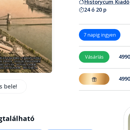
Historycum Kiadó
24 ó 20 p
7 napig ingyen
4990
Vásárlás
4990
s bele!
gtalálható