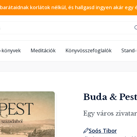
 barátaidnak korlátok nélkül, és hallgasd ingyen akár egy 
-könyvek
Meditációk
Könyvösszefoglalók
Stand
Buda & Pes
Egy város zivata
Soós Tibor