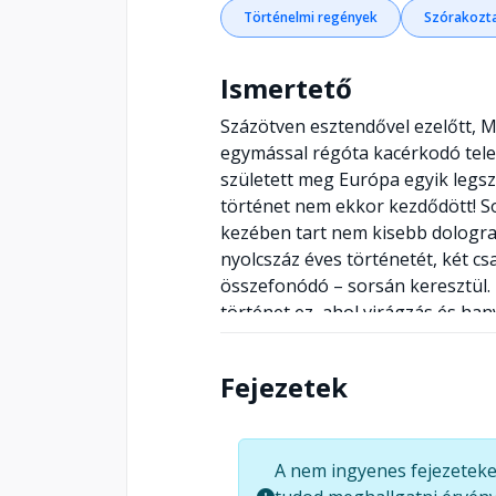
Történelmi regények
Szórakozta
Ismertető
Százötven esztendővel ezelőtt, M
egymással régóta kacérkodó tele
született meg Európa egyik legs
történet nem ekkor kezdődött! S
kezében tart nem kisebb dologra
nyolcszáz éves történetét, két c
összefonódó – sorsán keresztül. 
történet ez, ahol virágzás és ha
forradalmak, ostromok és hősies h
török hódoltságon át a nyüzsgő v
Fejezetek
viszályok, bűnök és erények, bos
gyűlölet és szerelem kuszálják a 
által a leszármazottakra hagyott, 
A nem ingyenes fejezeteke
mintáz? Mi köze van mindehhez a