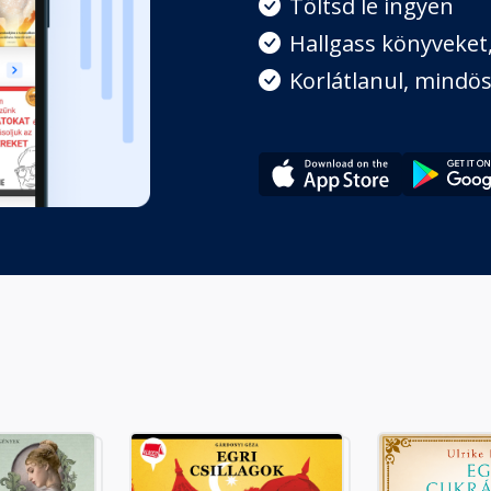
Töltsd le ingyen
Hallgass könyveket, 
Korlátlanul, mindös
 a Dunánál
izsa