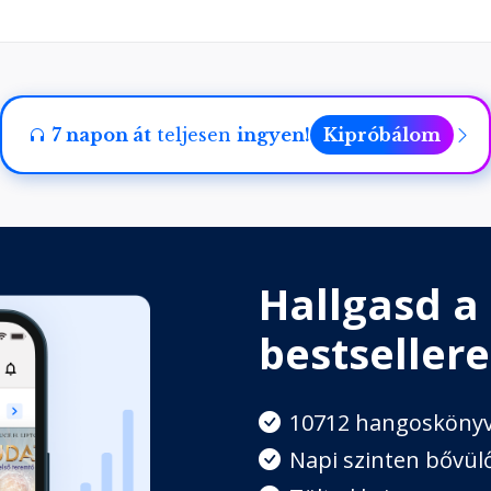
forgandó
7 napon át
teljesen
ingyen!
Kipróbálom
lála
Hallgasd a
vízi tündére
bestsellere
10712 hangosköny
ozás
Napi szinten bővülő