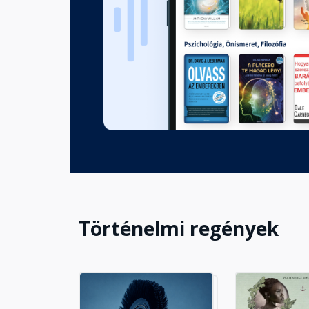
Kilencedik rész - A budai látó
Fejezet hossza: 01:24:30
Tizedik rész - Deszkaszínház
Fejezet hossza: 01:24:01
Tizenegyedik rész - Híd épül
Fejezet hossza: 02:03:39
Történelmi regények
Tizenkettedik rész - Kelet Pár
Fejezet hossza: 01:47:33