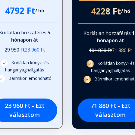
4792 Ft
4228 Ft
/ hó
/ hó
Korlátlan hozzáférés
5
Korlátlan hozzáférés
1
hónapon át
hónapon át
29 950 Ft
23 960 Ft
101 830 Ft
71 880 Ft
Korlátlan könyv- és
Korlátlan könyv- és
hanganyaghallgatás
hanganyaghallgatás
Bármikor lemondható
Bármikor lemondha
23 960 Ft - Ezt
71 880 Ft - Ezt
választom
választom