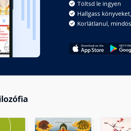
Töltsd le ingyen
Hallgass könyveket, 
Korlátlanul, mindös
ilozófia