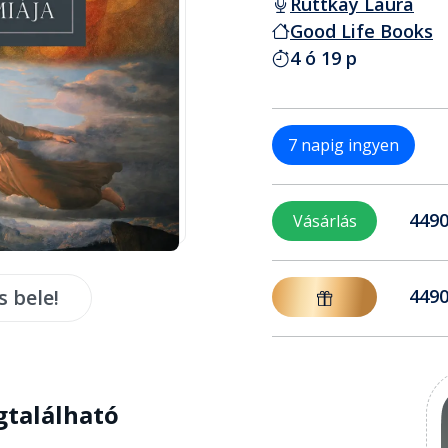
Ruttkay Laura
Good Life Books
4 ó 19 p
7 napig ingyen
4490
Vásárlás
s bele!
4490
gtalálható