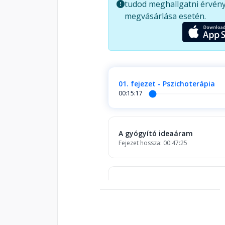
tudod meghallgatni érvény
szimbolikus üzenetek feltárásába
megvásárlása esetén.
de egyben arra is ösztönöz, hogy
résztvevőivé önmagunk gyógyulá
mi bajuk van lelkileg vagy testi
árnyékba, hogy fényt hozzanak od
01. fejezet - Pszichoterápia
00:15:17
A gyógyító ideaáram
Fejezet hossza: 00:47:25
Három terápia
Fejezet hossza: 00:39:17