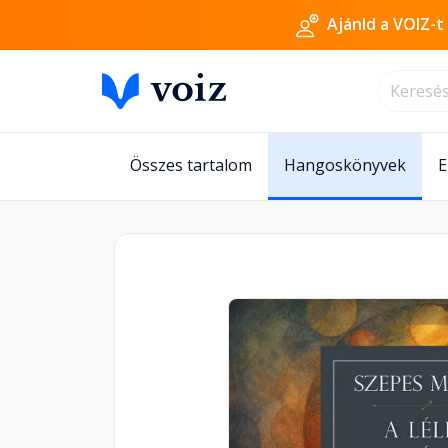
Ajánld a VOIZ-t
Összes tartalom
Hangoskönyvek
E