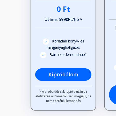
0 Ft
Utána: 5990Ft/hó *
Korlátlan könyv- és
hanganyaghallgatás
Bármikor lemondható
Kipróbálom
* A próbaidőszak lejárta után az
előfizetés automatikusan megújul, ha
nem történik lemondás