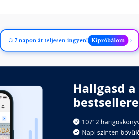
e - Praxis vezérvonal
7 napon át
teljesen
ingyen!
Kipróbálom
ománya
Hallgasd a
zavarai
bestsellere
10712 hangosköny
Napi szinten bővülő