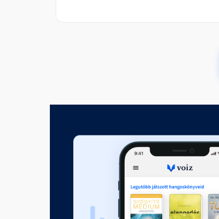
02. fejezet - Jairus lányai
Fejezet hossza: 00:30:13
03. fejezet - A drágakövek lelk
Fejezet hossza: 00:16:02
04. fejezet - A gátlások tud
Fejezet hossza: 00:52:42
05. fejezet - Az elmeműködés 
Fejezet hossza: 00:28:41
06. fejezet - Orpheusz
Fejezet hossza: 00:29:23