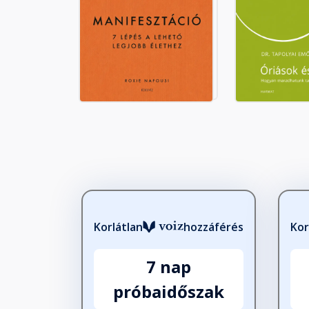
Korlátlan
hozzáférés
Kor
7 nap
próbaidőszak