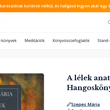
 barátaidnak korlátok nélkül, és hallgasd ingyen akár egy 
-könyvek
Meditációk
Könyvösszefoglalók
Stand
A lélek ana
Hangoskön
Szepes Mária