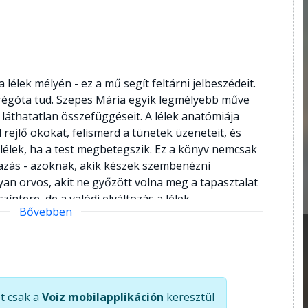
lélek mélyén - ez a mű segít feltárni jelbeszédeit.
ár régóta tud. Szepes Mária egyik legmélyebb műve
ok láthatatlan összefüggéseit. A lélek anatómiája
 rejlő okokat, felismerd a tünetek üzeneteit, és
lélek, ha a test megbetegszik. Ez a könyv nemcsak
azás - azoknak, akik készek szembenézni
yan orvos, akit ne győzött volna meg a tapasztalat
zíntere, de a valódi elváltozás a lélek
Bővebben
ária könyve megkísérli fellebbenteni a fátylat a
t bennünket oda, ahonnan a valódi gyógyulás
pla spiritualitást találsz, hanem egy átgondolt,
kát: a lélek betegséggócait, az emberi aura és
k és traumák hatását, valamint azokat az ,,örök
t csak a
Voiz mobilapplikáción
keresztül
a tisztulás útján. A testi tünetek mögött rejlő