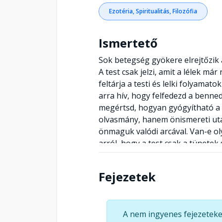
Ezotéria, Spiritualitás, Filozófia
Ismertető
Sok betegség gyökere elrejtőzik a 
A test csak jelzi, amit a lélek m
feltárja a testi és lelki folyamat
arra hív, hogy felfedezd a benned
megértsd, hogyan gyógyítható a 
olvasmány, hanem önismereti ut
önmaguk valódi arcával. Van-e ol
arról, hogy a test csak a tünetek s
mélyrétegeiben lakozik? Szepes M
tudattalan sebek elől, és elveze
Fejezetek
indulhat. Ebben a műben nem szim
belső világra irányuló diagnoszti
finomtestek működését, a gátláso
A nem ingyenes fejezeteke
szérumokat", amelyek segíthetnek 