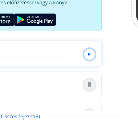
es előfizetéssel vagy a könyv
n Szepes finom lélektani érzékkel vezet minket -
 ne várjunk kész recepteket, hanem váljunk aktív
sának. Nemcsak azoknak szól, akik éppen keresik,
leg - hanem mindazoknak, akik készek belenézni az
a, ahol eddig csak fájdalom rejtőzött.
Összes fejezet(8)