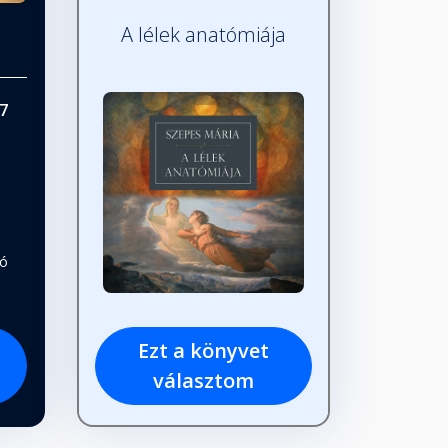
A lélek anatómiája
7
tó
Ezt a könyvet
választom