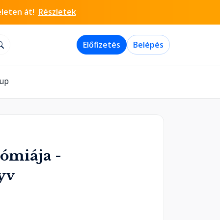
életen át!
Részletek
Előfizetés
Belépés
-up
tómiája -
yv