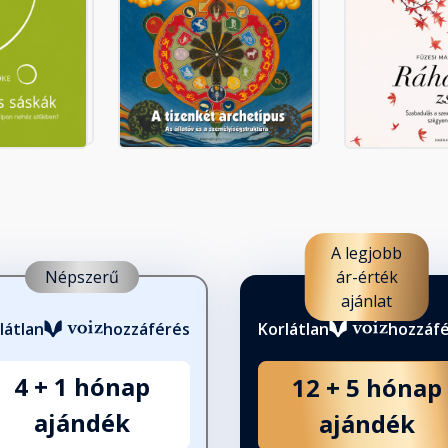
A legjobb
Népszerű
ár-érték
ajánlat
látlan
hozzáférés
Korlátlan
hozzáf
4 + 1 hónap
12 + 5 hónap
ajándék
ajándék