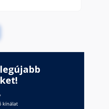
 legújabb
ket!
v
 kínálat