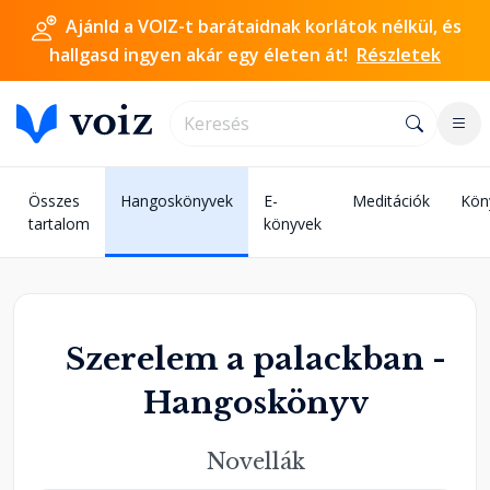
Ajánld a VOIZ-t barátaidnak korlátok nélkül, és
hallgasd ingyen akár egy életen át!
Részletek
Összes
Hangoskönyvek
E-
Meditációk
Kön
tartalom
könyvek
Szerelem a palackban -
Hangoskönyv
Novellák