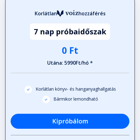
Korlátlan
hozzáférés
7 nap próbaidőszak
0 Ft
Utána: 5990Ft/hó *
Korlátlan könyv- és hanganyaghallgatás
Bármikor lemondható
Kipróbálom