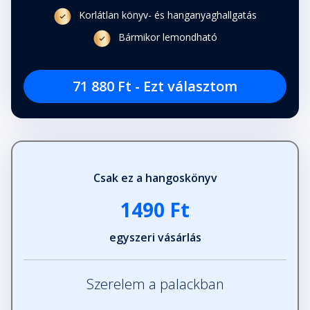
Korlátlan könyv- és hanganyaghallgatás
Bármikor lemondható
71 880 Ft - Ezt választom
Csak ez a hangoskönyv
1490 Ft
egyszeri vásárlás
Szerelem a palackban