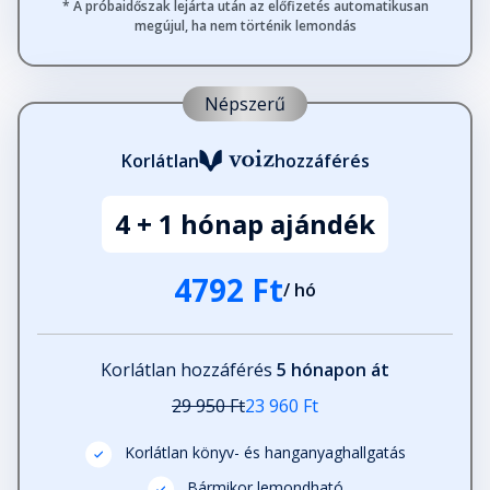
* A próbaidőszak lejárta után az előfizetés automatikusan
megújul, ha nem történik lemondás
Népszerű
Korlátlan
hozzáférés
4 + 1 hónap ajándék
4792 Ft
/ hó
Korlátlan hozzáférés
5 hónapon át
29 950 Ft
23 960 Ft
Korlátlan könyv- és hanganyaghallgatás
Bármikor lemondható