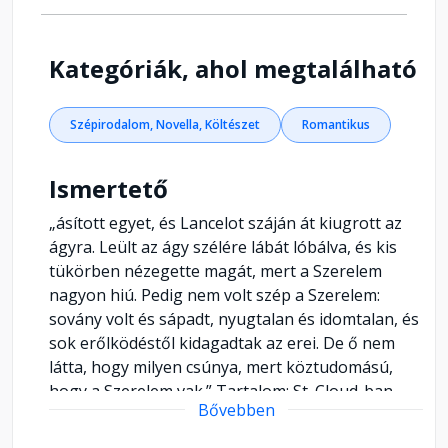
Kategóriák, ahol megtalálható
Szépirodalom, Novella, Költészet
Romantikus
Ismertető
„ásított egyet, és Lancelot száján át kiugrott az
ágyra. Leült az ágy szélére lábát lóbálva, és kis
tükörben nézegette magát, mert a Szerelem
nagyon hiú. Pedig nem volt szép a Szerelem:
sovány volt és sápadt, nyugtalan és idomtalan, és
sok erőlködéstől kidagadtak az erei. De ő nem
látta, hogy milyen csúnya, mert köztudomású,
hogy a Szerelem vak.” Tartalom: St. Cloud-ban,
Bővebben
egy kerti ünnepélyen... Madelon, az eb
Gondolatok a könyvtárban Szerelem a palackban