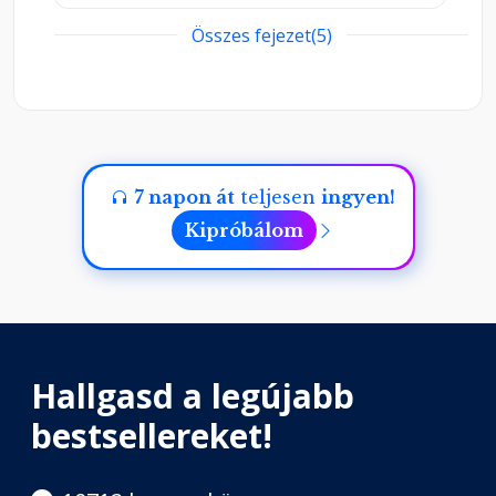
Összes fejezet(5)
Madelon, az eb
Fejezet hossza: 00:18:39
Gondolatok a könyvtárban
Fejezet hossza: 00:39:24
7 napon át
teljesen
ingyen!
Kipróbálom
Szerelem a palackban
Fejezet hossza: 00:30:58
Hallgasd a legújabb
bestsellereket!