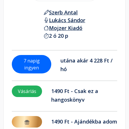
Szerb Antal
Lukács Sándor
Mojzer Kiadó
2 ó 20 p
utána akár 4 228 Ft /
7 napig
ingyen
hó
1490 Ft - Csak ez a
Vásárlás
hangoskönyv
1490 Ft - Ajándékba adom