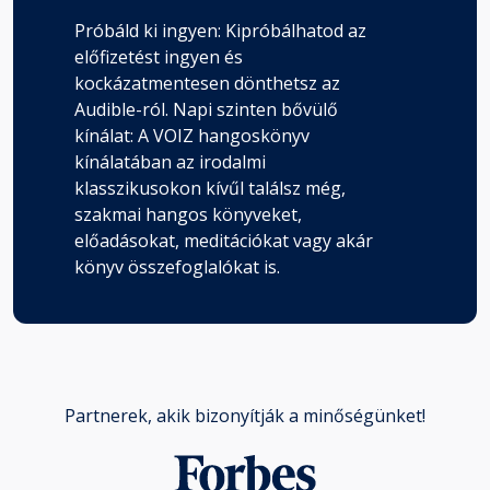
Próbáld ki ingyen: Kipróbálhatod az
előfizetést ingyen és
kockázatmentesen dönthetsz az
Audible-ról. Napi szinten bővülő
kínálat: A VOIZ hangoskönyv
kínálatában az irodalmi
klasszikusokon kívűl találsz még,
szakmai hangos könyveket,
előadásokat, meditációkat vagy akár
könyv összefoglalókat is.
Partnerek, akik bizonyítják a minőségünket!