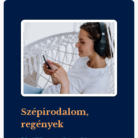
Szépirodalom,
regények