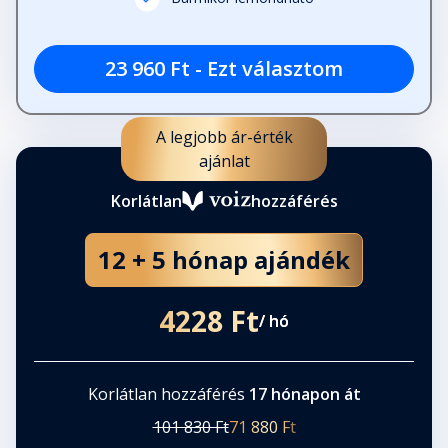
23 960 Ft - Ezt választom
A legjobb ár-érték
ajánlat
Korlátlan
hozzáférés
12 + 5 hónap ajándék
4228 Ft
/ hó
Korlátlan hozzáférés
17 hónapon át
101 830 Ft
71 880 Ft