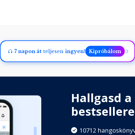
ése
7 napon át
teljesen
ingyen!
Kipróbálom
Hallgasd a
bestsellere
10712 hangosköny