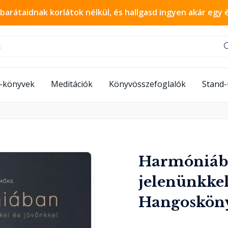
 barátaidnak korlátok nélkül, és hallgasd ingyen akár egy 
-könyvek
Meditációk
Könyvösszefoglalók
Stand
Harmóniáb
jelenünkkel
Hangoskön