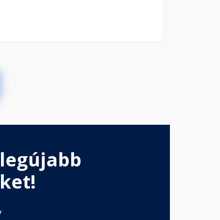
 legújabb
ket!
v