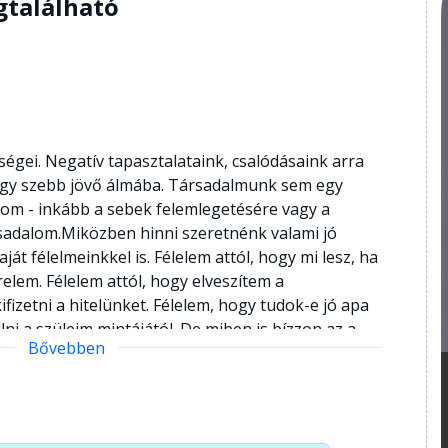
gtalálható
gei. Negatív tapasztalataink, csalódásaink arra
egy szebb jövő álmába. Társadalmunk sem egy
alom - inkább a sebek felemlegetésére vagy a
rsadalom.Miközben hinni szeretnénk valami jó
át félelmeinkkel is. Félelem attól, hogy mi lesz, ha
lem. Félelem attól, hogy elveszítem a
izetni a hitelünket. Félelem, hogy tudok-e jó apa
ni a szüleim mintájától. De miben is bízzon az a
Bővebben
egy egészséges párkapcsolatról, mert sose látott
ött? Hogyan menjen előre az a pár, akinek az
gyerekük? Képes-e a gyászoló elégedetten élni
ére? Múltunk meghatározó része jelenünknek,