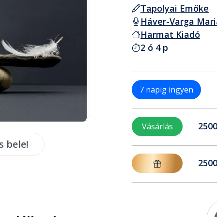
Tapolyai Emőke
Háver-Varga Mar
Harmat Kiadó
2 ó 4 p
7 napig ingyen
2500
Vásárlás
s bele!
2500