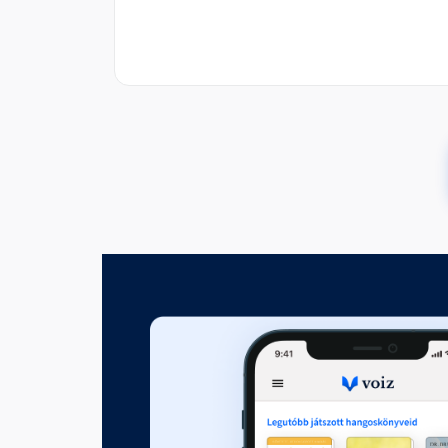
Sebzett identitásunk elenged
Fejezet hossza: 00:03:24
Múltunk elfogadása
Fejezet hossza: 00:03:47
Tehetetlenségünk beismerése
Fejezet hossza: 00:02:41
Korlátaink elfogadása
Fejezet hossza: 00:01:07