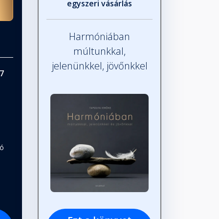
egyszeri vásárlás
Harmóniában
múltunkkal,
jelenünkkel, jövőnkkel
7
tó