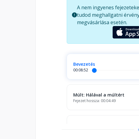
életünknek - éppúgy, ahogy a je
A nem ingyenes fejezeteke
jövőnket. De hogyan kezeljük m
tudod meghallgatni érvény
És mit kezdjünk a jelenünkkel,
megvásárlása esetén.
klinikai és pasztorál pszichológ
Tagja az Amerikai Keresztény L
Szexológiai Társaságnak és a C
édesanyja.
Bevezetés
00:08:52
Múlt: Hálával a múltért
Fejezet hossza: 00:04:49
Harc a valóság ellen
Fejezet hossza: 00:01:59