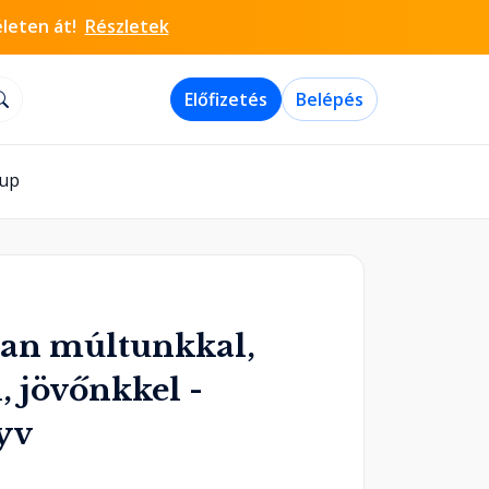
életen át!
Részletek
Előfizetés
Belépés
-up
an múltunkkal,
, jövőnkkel -
yv