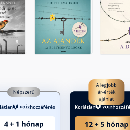
a
lnövekedett vágyak
A legjobb
Népszerű
ár-érték
ajánlat
tívaváltás
látlan
hozzáférés
Korlátlan
hozzáf
4 + 1 hónap
12 + 5 hónap
től függetlenül