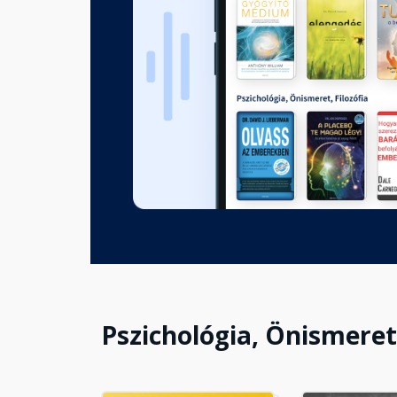
Szabadulás a bűntudattól
Fejezet hossza: 00:02:52
A gyógyír: Hála
Fejezet hossza: 00:04:42
A hála a remény iránytűje
Fejezet hossza: 00:04:02
Kérdések személyes vagy csop
Fejezet hossza: 00:02:02
Pszichológia, Önismeret
Jelen: Elégedetten a jelenben
Fejezet hossza: 00:02:11