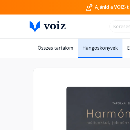
Ajánld a VOIZ-t
Összes tartalom
Hangoskönyvek
E