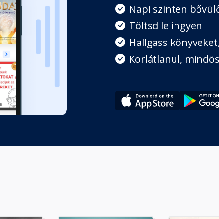
Napi szinten bővülő
Töltsd le ingyen
Hallgass könyveket, 
Korlátlanul, mindös
ortos feldolgozáshoz