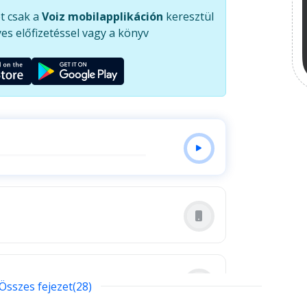
lenhez való viszonyulásunk is meghatározza
t csak a
Voiz mobilapplikáción
keresztül
últunkat, hogy felébredhessen bennünk a remény?
es előfizetéssel vagy a könyv
 hogy megragadhassuk a holnapot? Tapolyai Emőke
us. Tanulmányait az Egyesült Államokban végezte.
elkigondozók Társaságának (AACC), a Magyar
oachOk Szakmai szövetségének. Öt gyermek
Összes fejezet(28)