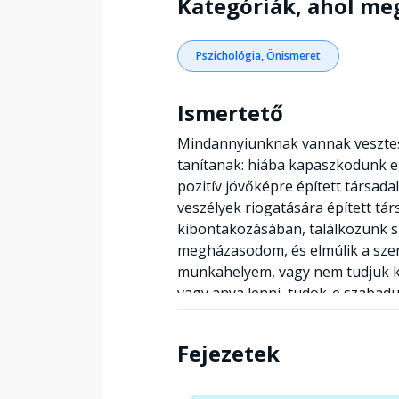
Kategóriák, ahol me
Pszichológia, Önismeret
Ismertető
Mindannyiunknak vannak vesztesé
tanítanak: hiába kapaszkodunk 
pozitív jövőképre épített társad
veszélyek riogatására épített tá
kibontakozásában, találkozunk saj
megházasodom, és elmúlik a szere
munkahelyem, vagy nem tudjuk kif
vagy anya lenni, tudok-e szabadul
fiatal, akinek elképzelése sincs 
őszinte kötődést férfi és nő köz
Fejezetek
orvosok azt mondták, nem lehet 
hiányával együtt és annak ellen