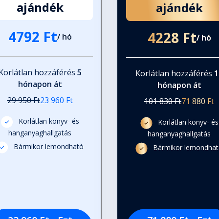
ajándék
ajándék
4792 Ft
4228 Ft
/ hó
/ hó
rejében
Korlátlan hozzáférés
5
Korlátlan hozzáférés
1
hónapon át
hónapon át
ortos feldolgozáshoz
29 950 Ft
23 960 Ft
101 830 Ft
71 880 Ft
Korlátlan könyv- és
Korlátlan könyv- és
hanganyaghallgatás
hanganyaghallgatás
Bármikor lemondható
Bármikor lemondha