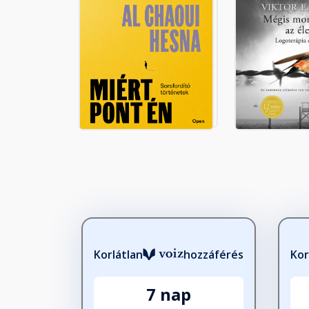
A garantált elégedettség kor
Fejezet hossza: 00:02:46
Sebzett szükségleteinkből fe
Fejezet hossza: 00:05:17
Elégedettség – a kevéssel
Fejezet hossza: 00:06:43
Az elégedettség mint perspek
Fejezet hossza: 00:04:15
Korlátlan
hozzáférés
Kor
7 nap
Elégedettség – a körülmények