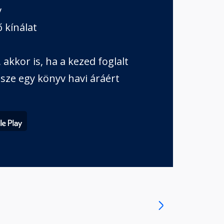
v
 kínálat
akkor is, ha a kezed foglalt
sze egy könyv havi áráért