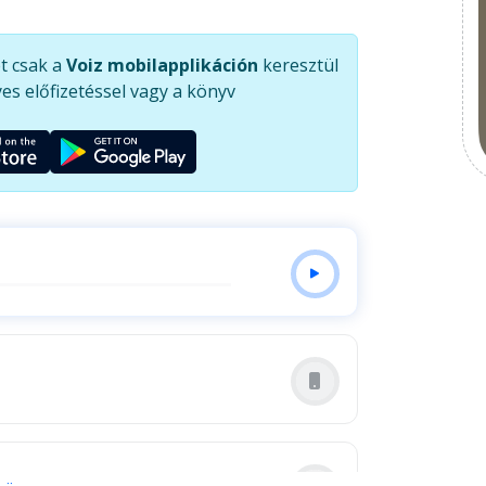
t csak a
Voiz mobilapplikáción
keresztül
es előfizetéssel vagy a könyv
tás, a bizalom üzenete