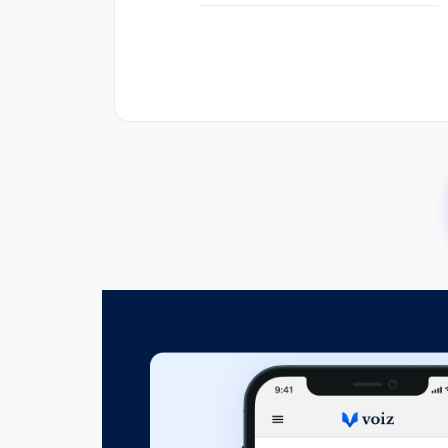
Fejezet hossza: 00:06:55
A hozzáértés és a felkészülts
Fejezet hossza: 00:03:06
A tolerancia
Fejezet hossza: 00:02:00
A pontosság mint bizalomépí
Fejezet hossza: 00:06:14