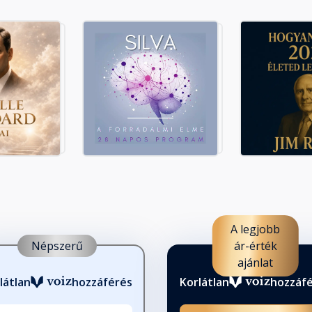
A legjobb
Népszerű
ár-érték
ajánlat
látlan
hozzáférés
Korlátlan
hozzáf