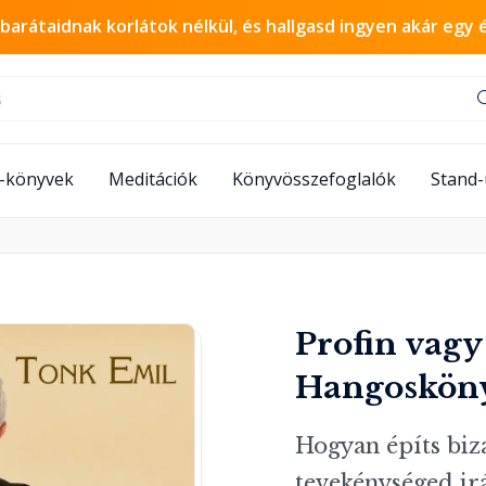
 barátaidnak korlátok nélkül, és hallgasd ingyen akár egy 
-könyvek
Meditációk
Könyvösszefoglalók
Stand
Profin vagy
Hangoskön
Hogyan építs biza
tevekénységed ir