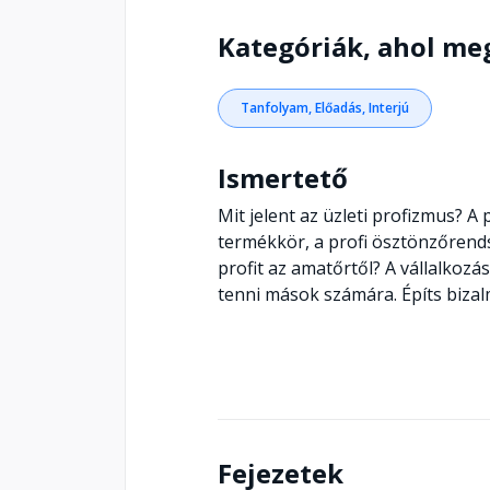
Kategóriák, ahol me
Tanfolyam, Előadás, Interjú
Ismertető
Mit jelent az üzleti profizmus? A p
termékkör, a profi ösztönzőrends
profit az amatőrtől? A vállalkoz
tenni mások számára. Építs bizal
Fejezetek