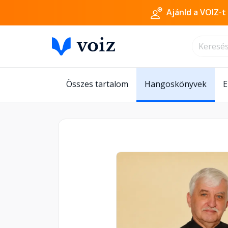
Ajánld a VOIZ-t
Összes tartalom
Hangoskönyvek
E