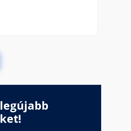
 legújabb
ket!