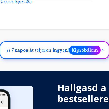
Összes fejezet(6)
ég
7 napon át
teljesen
ingyen!
Kipróbálom
tő eszköz
Hallgasd a
bestsellere