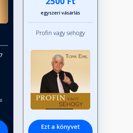
2500 Ft
egyszeri vásárlás
Profin vagy sehogy
7
tó
Ezt a könyvet