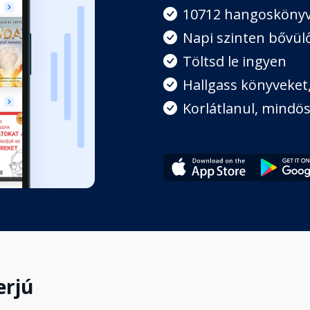
10712 hangosköny
Napi szinten bővülő
Töltsd le ingyen
Hallgass könyveket, 
Korlátlanul, mindös
erjú