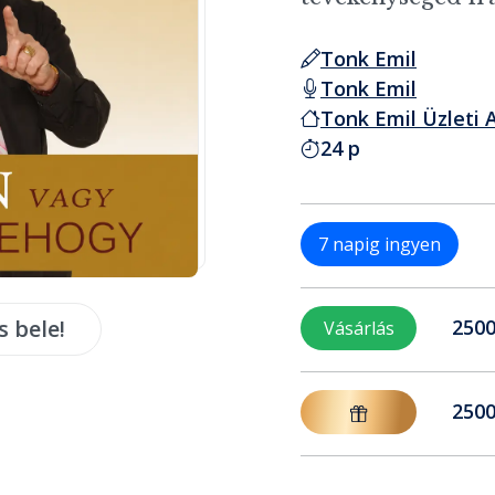
Tonk Emil
Tonk Emil
Tonk Emil Üzleti
24 p
7 napig ingyen
s bele!
2500
Vásárlás
2500