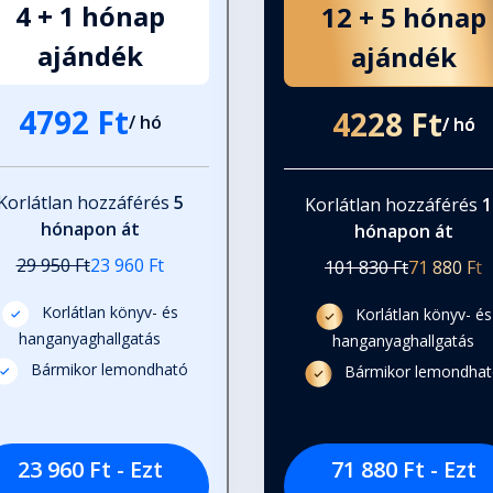
4 + 1 hónap
12 + 5 hónap
ajándék
ajándék
4792 Ft
4228 Ft
/ hó
/ hó
Korlátlan hozzáférés
5
Korlátlan hozzáférés
1
hónapon át
hónapon át
29 950 Ft
23 960 Ft
101 830 Ft
71 880 Ft
Korlátlan könyv- és
Korlátlan könyv- és
hanganyaghallgatás
hanganyaghallgatás
Bármikor lemondható
Bármikor lemondha
23 960 Ft - Ezt
71 880 Ft - Ezt