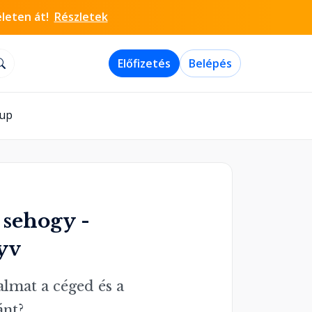
életen át!
Részletek
Előfizetés
Belépés
-up
 sehogy -
yv
lmat a céged és a 
ánt?