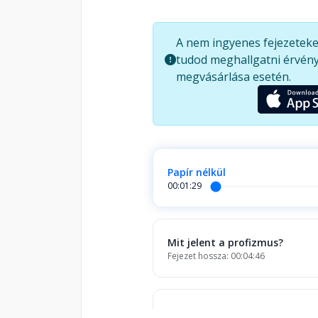
A nem ingyenes fejezeteke
tudod meghallgatni érvény
megvásárlása esetén.
Papír nélkül
00:01:29
Mit jelent a profizmus?
Fejezet hossza: 00:04:46
Az elkötelezettség és a lojali