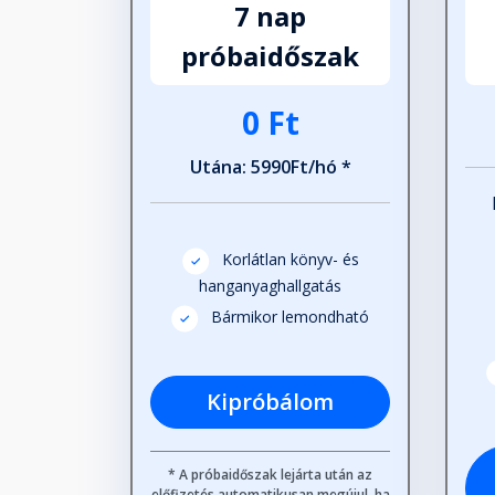
7 nap
próbaidőszak
0 Ft
Utána: 5990Ft/hó *
Korlátlan könyv- és
hanganyaghallgatás
Bármikor lemondható
Kipróbálom
* A próbaidőszak lejárta után az
előfizetés automatikusan megújul, ha