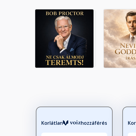
Korlátlan
hozzáférés
Kor