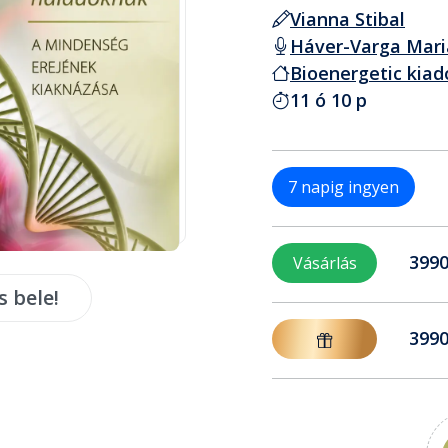
Vianna Stibal
Háver-Varga Mar
Bioenergetic kiad
11 ó 10 p
7 napig ingyen
3990
Vásárlás
s bele!
3990