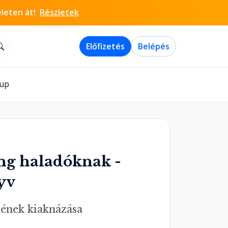
életen át!
Részletek
Előfizetés
Belépés
-up
ng haladóknak -
yv
ének kiaknázása