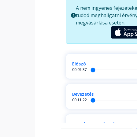
az elme tiszta théta-állapotban v
A nem ingyenes fejezeteke
Teremtőjéhez kapcsolódunk, és í
tudod meghallgatni érvény
gyógyulás.
megvásárlása esetén.
Előszó
00:07:37
Bevezetés
00:11:22
1. A ThetaHealing-érzelemmu
00:08:28