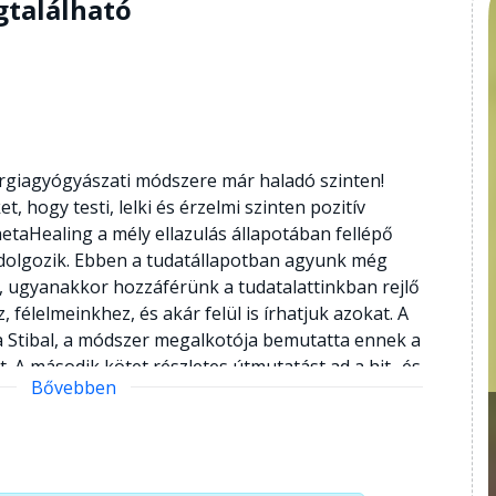
gtalálható
ergiagyógyászati módszere már haladó szinten!
, hogy testi, lelki és érzelmi szinten pozitív
ThetaHealing a mély ellazulás állapotában fellépő
dolgozik. Ebben a tudatállapotban agyunk még
, ugyanakkor hozzáférünk a tudatalattinkban rejlő
félelmeinkhez, és akár felül is írhatjuk azokat. A
a Stibal, a módszer megalkotója bemutatta ennek a
. A második kötet részletes útmutatást ad a hit- és
Bővebben
ás technikájához, továbbá betekintést nyújt a
uális fejlődésünk szempontjából fontos hiedelmekbe.
eg a már hátráltatóvá vált fogadalmakat, esküket
gítsünk a traumák hatásának enyhítésében. Amíg