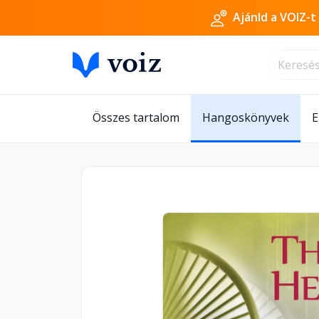
Ajánld a VOIZ-t
Összes tartalom
Hangoskönyvek
E