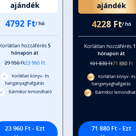
ajándék
ajándék
4792 Ft
4228 Ft
/ hó
/ hó
Korlátlan hozzáférés
5
Korlátlan hozzáférés
1
hónapon át
hónapon át
29 950 Ft
23 960 Ft
101 830 Ft
71 880 Ft
Korlátlan könyv- és
Korlátlan könyv- és
hanganyaghallgatás
hanganyaghallgatás
Bármikor lemondható
Bármikor lemondha
23 960 Ft - Ezt
71 880 Ft - Ezt