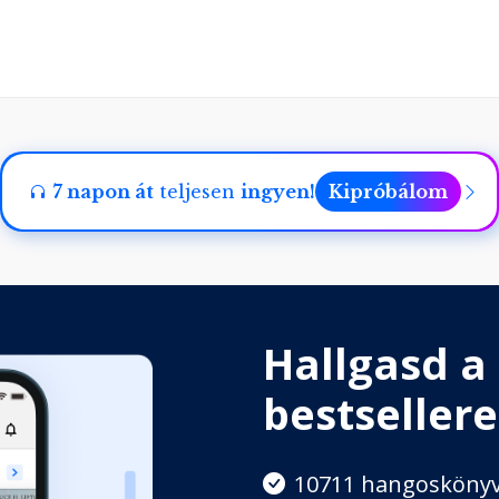
7 napon át
teljesen
ingyen!
Kipróbálom
Hallgasd a
bestsellere
10711 hangosköny