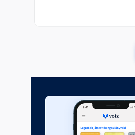
2. A hetedik sík felfedezése
00:12:01
3. Haladó leolvasás
Fejezet hossza: 00:42:53
4. Haladó gyógyítás
Fejezet hossza: 00:21:30
5. Az érzések teremtése I. rész
Fejezet hossza: 00:48:13