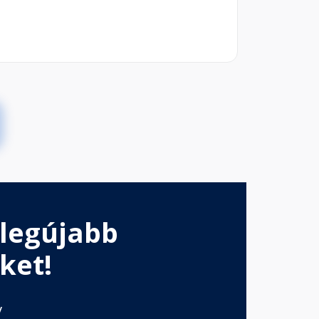
 legújabb
ket!
v