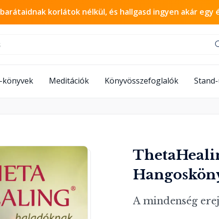
 barátaidnak korlátok nélkül, és hallgasd ingyen akár egy 
-könyvek
Meditációk
Könyvösszefoglalók
Stand
ThetaHeali
Hangoskön
A mindenség erej