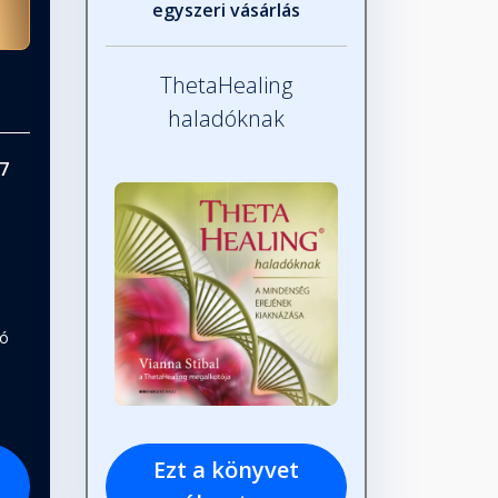
egyszeri vásárlás
ThetaHealing
haladóknak
7
tó
Ezt a könyvet