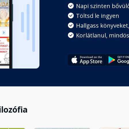
z
Napi szinten bővülő
Töltsd le ingyen
Hallgass könyveket, 
ka, ásás
Korlátlanul, mindös
sz
ész
ilozófia