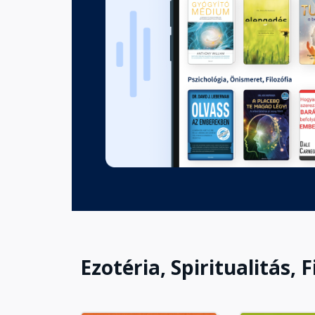
5. Az érzések teremtése II. rés
Fejezet hossza: 00:27:12
6. Haladó hit- és érzelemmun
Fejezet hossza: 00:43:27
7. Ásás: Esettanulmányok I. ré
Fejezet hossza: 00:55:17
7. Ásás: Esettanulmányok II. r
Fejezet hossza: 00:57:16
Ezotéria, Spiritualitás, F
8. A létezés hét síkja
Fejezet hossza: 00:12:43