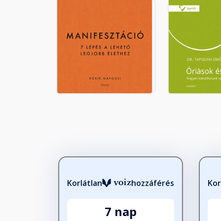
9. A hetedik sík
Fejezet hossza: 00:06:48
10. A hatodik sík
Fejezet hossza: 00:12:34
11. Az ötödik sík
Fejezet hossza: 00:29:26
12. A negyedik sík
Fejezet hossza: 00:29:16
Korlátlan
hozzáférés
Kor
7 nap
13. A harmadik sík