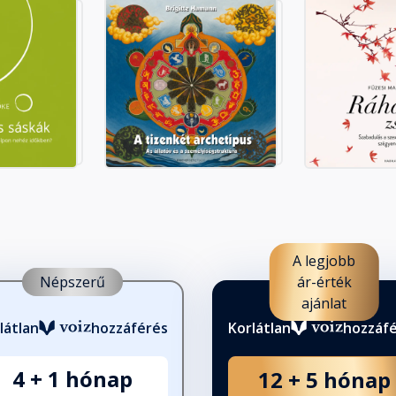
A legjobb
Népszerű
ár-érték
ajánlat
látlan
hozzáférés
Korlátlan
hozzáf
4 + 1 hónap
12 + 5 hónap