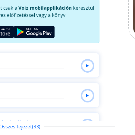
an, az összpontosított ima által a mindenség
t csak a
Voiz mobilapplikáción
keresztül
gy megvalósulhat a teljes és mélyreható
es előfizetéssel vagy a könyv
nka áttekintése
Összes fejezet(33)