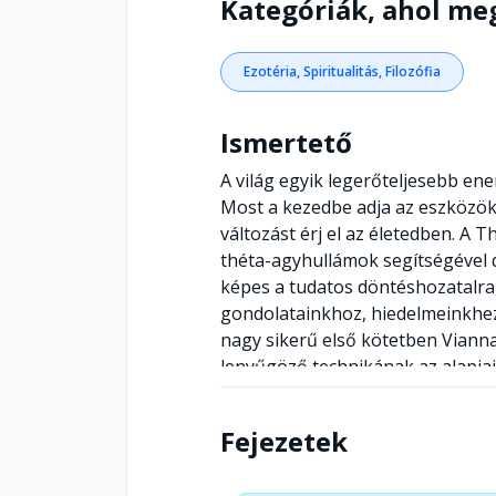
Kategóriák, ahol me
Ezotéria, Spiritualitás, Filozófia
Ismertető
A világ egyik legerőteljesebb en
Most a kezedbe adja az eszközöket
változást érj el az életedben. A 
théta-agyhullámok segítségével 
képes a tudatos döntéshozatalra
gondolatainkhoz, hiedelmeinkhez, 
nagy sikerű első kötetben Viann
lenyűgöző technikának az alapjait
érzelemmunkához, valamint az ás
létezés síkjaiba illetve a spirit
Fejezetek
Megtanítja, hogyan szüntessük m
és elköteleződéseket, hogyan se