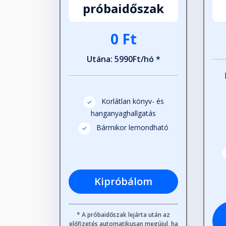
próbaidőszak
Fejezet hossza: 00:08:12
0 Ft
14. A második sík
Utána: 5990Ft/hó *
Fejezet hossza: 00:23:32
15. Az első sík
Korlátlan könyv- és
Fejezet hossza: 00:27:51
hanganyaghallgatás
Bármikor lemondható
16. Gyógyítás a síkokkal
Fejezet hossza: 00:20:22
Kipróbálom
17. Szabadon lebegő emlékek
Fejezet hossza: 00:06:34
* A próbaidőszak lejárta után az
előfizetés automatikusan megújul, ha