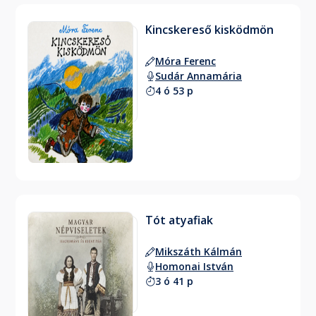
Kincskereső kisködmön
Móra Ferenc
Sudár Annamária
4 ó 53 p
Tót atyafiak
Mikszáth Kálmán
Homonai István
3 ó 41 p