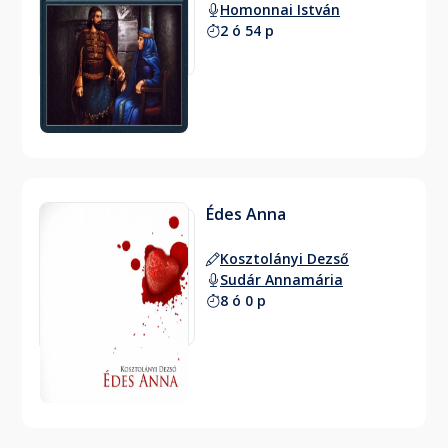
Homonnai István
2 ó 54 p
Édes Anna
Kosztolányi Dezső
Sudár Annamária
8 ó 0 p