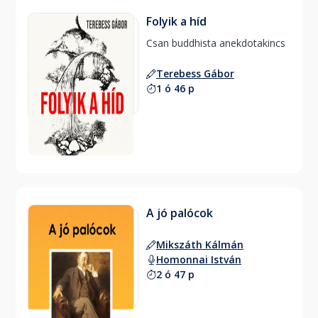
Folyik a híd
Csan buddhista anekdotakincs 
Terebess Gábor
1 ó 46 p
A jó palócok
Mikszáth Kálmán
Homonnai István
2 ó 47 p