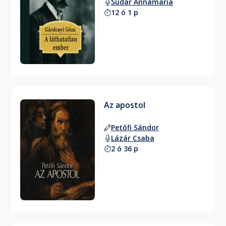
Sudár Annamária
12 ó 1 p
Az apostol
Petőfi Sándor
Lázár Csaba
2 ó 36 p