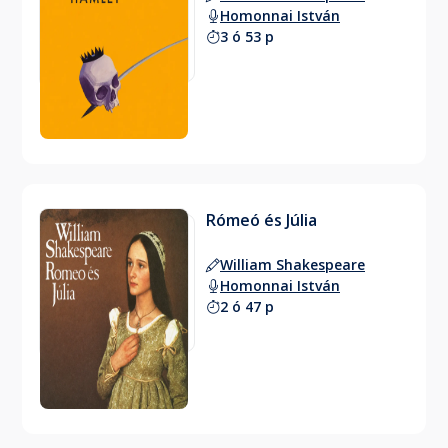
Homonnai István
3 ó 53 p
Rómeó és Júlia
William Shakespeare
Homonnai István
2 ó 47 p