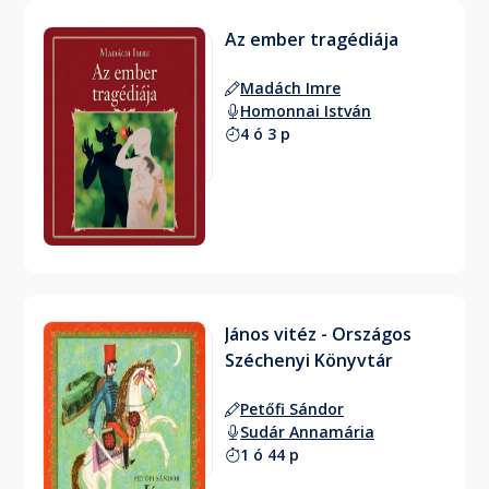
Az ember tragédiája
Madách Imre
Homonnai István
4 ó 3 p
János vitéz - Országos
Széchenyi Könyvtár
Petőfi Sándor
Sudár Annamária
1 ó 44 p