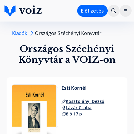
Előfizetés
Kiadók
Országos Széchényi Könyvtár
Országos Széchényi
Könyvtár a VOIZ-on
Esti Kornél
Kosztolányi Dezső
Lázár Csaba
8 ó 17 p