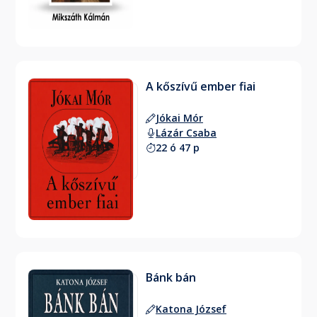
A kőszívű ember fiai
Jókai Mór
Lázár Csaba
22 ó 47 p
Bánk bán
Katona József