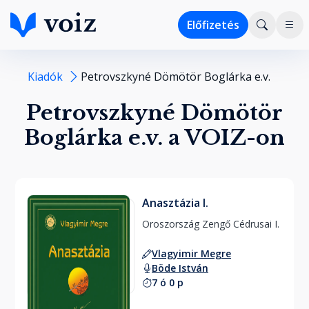
Előfizetés
Kiadók
Petrovszkyné Dömötör Boglárka e.v.
Petrovszkyné Dömötör
Boglárka e.v. a VOIZ-on
Anasztázia I.
Oroszország Zengő Cédrusai I. 
Vlagyimir Megre
Böde István
7 ó 0 p