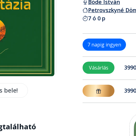
Böde István
Petrovszkyné Döm
7 ó 0 p
7 napig ingyen
3990
Vásárlás
s bele!
3990
gtalálható