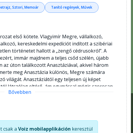
letrajz, Sztori, Memoár
Tanító regények, Művek
ozat első kötete. Vlagyimír Megre, vállalkozó,
lkozó, kereskedelmi expedíciót indított a szibériai
tlen történetet hallott a „zengő cédrusokról”. A
ezért, immár majdnem a teljes csőd szélén, újabb
en az úton találkozott Anasztáziával, akivel három
 ismerte meg Anasztázia különös, Megre számára
zó világát. Anasztáziától egy teljesen új képet
stól látszólag eltérő, ám egymással mégis szorosan
Bővebben
tészet, gyermeknevelés, gyógyítás, a természet
itás, vallás, stb. Ez a különös találkozás a vadonban
a késztette, hogy elvesse vállalkozói terveit és a
bekkel Moszkvába utazzon, hogy valóra válts
t, könyvet írjon mindarról, amit Anasztáziától,
t csak a
Voiz mobilapplikáción
keresztül
an mérhetetlen értéket kapott. És ahogy azt