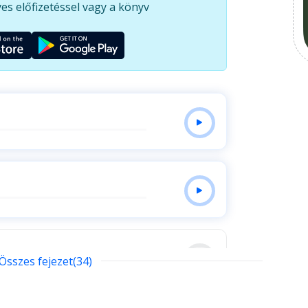
es előfizetéssel vagy a könyv
 a könyv, amit megírt, tényleg nemzetközi
 érintette meg szerte a világon.
Összes fejezet(34)