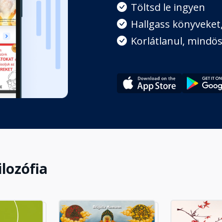
Töltsd le ingyen
Hallgass könyveket, 
Korlátlanul, mindös
i
ilozófia
övényi mag az ember orvosa