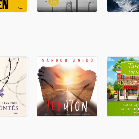
velője
k
ülönös