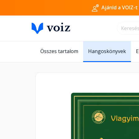
Ajánld a VOIZ-t
Összes tartalom
Hangoskönyvek
E