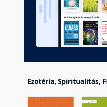
Koncert a tajgában
Fejezet hossza: 00:14:29
Aki új csillagot gyújt
Fejezet hossza: 00:31:32
Anasztázia kedvenc kiskertese
Fejezet hossza: 00:08:26
Ezotéria, Spiritualitás, F
Anasztázia tanácsaiból - A n
Fejezet hossza: 00:11:56