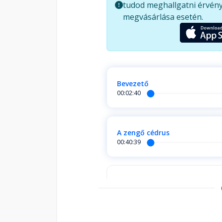
tudod meghallgatni érvény
Anasztázia Megre-nek megígérte,
megvásárlása esetén.
bestsellerré vált és milliók szívét
Bevezető
00:02:40
A zengő cédrus
00:40:39
Anasztázia - A találkozás
Fejezet hossza: 00:14:28