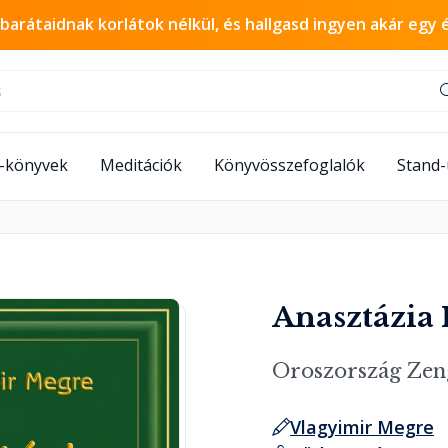
 barátaidnak korlátok nélkül, és hallgasd ingyen akár egy 
-könyvek
Meditációk
Könyvösszefoglalók
Stand
Anasztázia 
Oroszország Zeng
Vlagyimir Megre