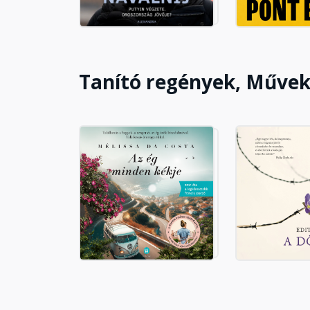
Gyermekünk segítőtársa és ne
Fejezet hossza: 00:13:47
Tanító regények, Műve
Az erdei gimnázium
Fejezet hossza: 00:04:34
Az ember iránti figyelem
Fejezet hossza: 00:12:01
Repülő csészealjak - Semmi k
Fejezet hossza: 00:12:36