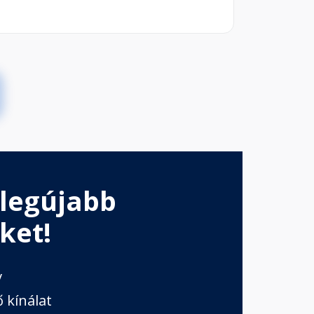
 legújabb
ket!
v
 kínálat