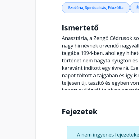
Ezotéria, Spiritualitás, Filozófia
É
Ismertető
Anasztázia, ​a Zengő Cédrusok sor
nagy hírnévnek örvendő nagyválla
tajgába 1994-ben, ahol egy hihete
történet nem hagyta nyugton és 
karavánt indított egy évre rá. Ez
napot töltött a tajgában és így
teljesen új, taszító és egyben von
kapott a világról és olyan egymá
összefüggő dolgokról, mint a ker
szeretete és tisztelete, a szexual
Fejezetek
Megrét teljesen átformálta és arr
teljes csődbejutás után üres zse
Anasztázia szeretetből szőtt álmá
A nem ingyenes fejezeteke
mint szellemi, pénzben, vagyonb