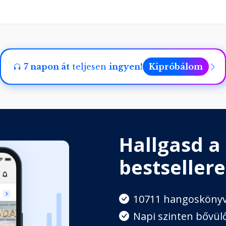
7 napon át
teljesen
ingyen!
Kipróbálom
Hallgasd a
bestsellere
10711 hangosköny
Napi szinten bővülő