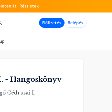
életen át!
Részletek
Előfizetés
Belépés
-up
I. - Hangoskönyv
ő Cédrusai I.