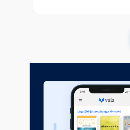
Állat vagy ember?
Fejezet hossza: 00:06:49
Kik azok az ők?
Fejezet hossza: 00:12:53
Az erdei hálószoba
Fejezet hossza: 00:02:55
Anasztázia reggele
Fejezet hossza: 00:07:52
Anasztázia sugara
Fejezet hossza: 00:16:16