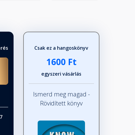
érés
Csak ez a hangoskönyv
1600 Ft
egyszeri vásárlás
Ismerd meg magad -
Rövidített könyv
7