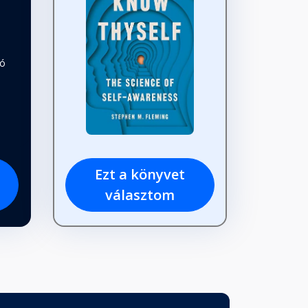
tó
Ezt a könyvet
választom