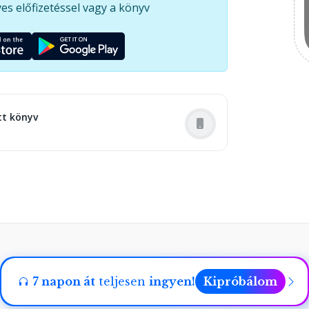
es előfizetéssel vagy a könyv
tt könyv
7 napon át
teljesen
ingyen!
Kipróbálom