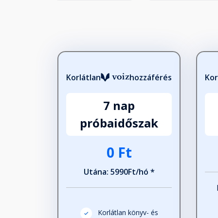
Korlátlan
hozzáférés
Kor
7 nap
próbaidőszak
0 Ft
Utána: 5990Ft/hó *
Korlátlan könyv- és