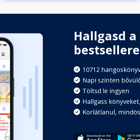
Hallgasd a
bestsellere
10712 hangosköny
Napi szinten bővülő
Töltsd le ingyen
Hallgass könyveket, 
Korlátlanul, mindös