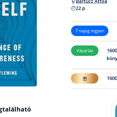
Bartucz Attila
22 p
7 napig ingyen
1600
Vásárlás
köny
1600
gtalálható