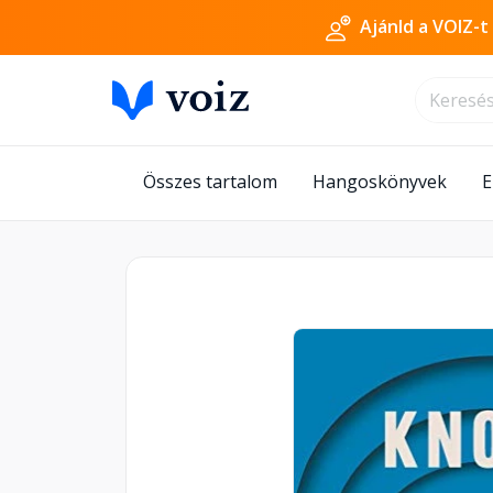
Ajánld a VOIZ-t
Összes tartalom
Hangoskönyvek
E