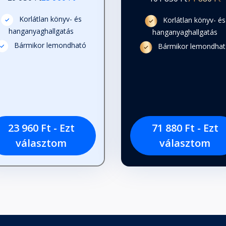
Korlátlan könyv- és
Korlátlan könyv- és
hanganyaghallgatás
hanganyaghallgatás
Bármikor lemondható
Bármikor lemondha
23 960 Ft - Ezt
71 880 Ft - Ezt
választom
választom