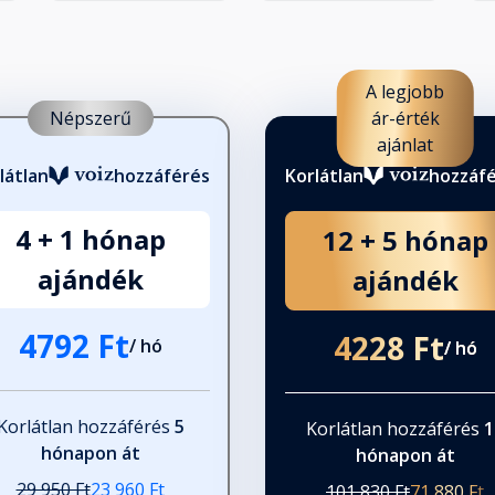
A legjobb
Népszerű
ár-érték
ajánlat
látlan
hozzáférés
Korlátlan
hozzáf
4 + 1 hónap
12 + 5 hónap
ajándék
ajándék
4792 Ft
4228 Ft
/ hó
/ hó
Korlátlan hozzáférés
5
Korlátlan hozzáférés
1
hónapon át
hónapon át
29 950 Ft
23 960 Ft
101 830 Ft
71 880 Ft