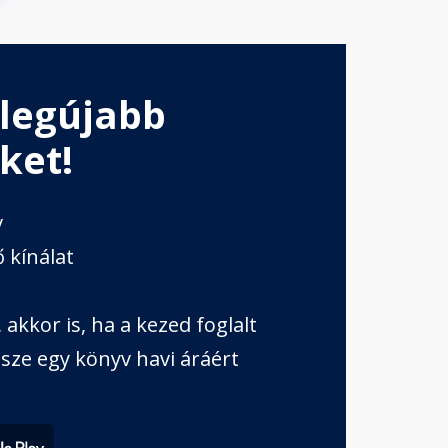
 legújabb
ket!
v
 kínálat
akkor is, ha a kezed foglalt
sze egy könyv havi áráért