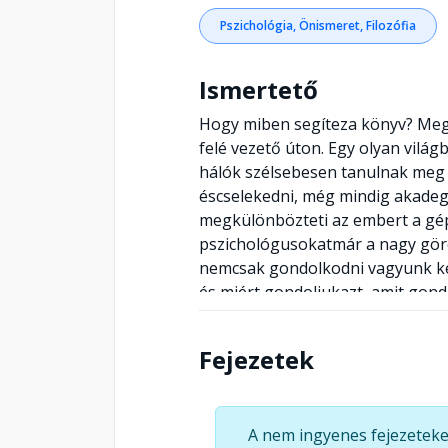
Pszichológia, Önismeret, Filozófia
Ismertető
Hogy miben segíteza könyv? Mega
felé vezető úton. Egy olyan világ
hálók szélsebesen tanulnak meg
éscselekedni, még mindig akadeg
megkülönbözteti az embert a gépe
pszichológusokatmár a nagy gör
nemcsak gondolkodni vagyunk ké
és miért gondoljukazt, amit gond
Fejezetek
A nem ingyenes fejezeteke