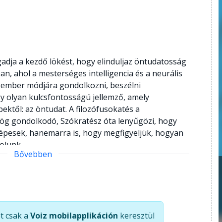
dja a kezdő lökést, hogy elinduljaz öntudatosság
ban, ahol a mesterséges intelligencia és a neurális
 ember módjára gondolkozni, beszélni
y olyan kulcsfontosságú jellemző, amely
ktől: az öntudat. A filozófusokatés a
ög gondolkodó, Szókratész óta lenyűgözi, hogy
pesek, hanemarra is, hogy megfigyeljük, hogyan
olunk.
Bővebben
t csak a
Voiz mobilapplikáción
keresztül