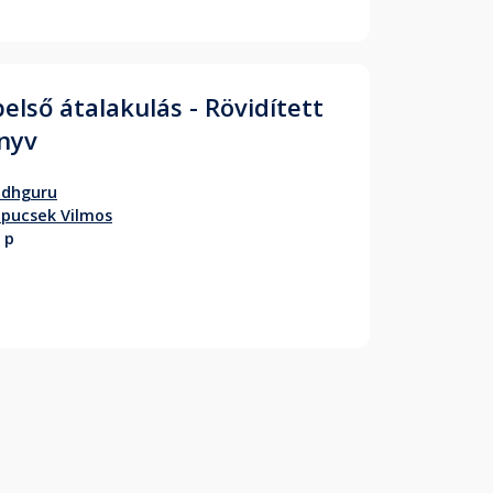
belső átalakulás - Rövidített
nyv
adhguru
pucsek Vilmos
 p