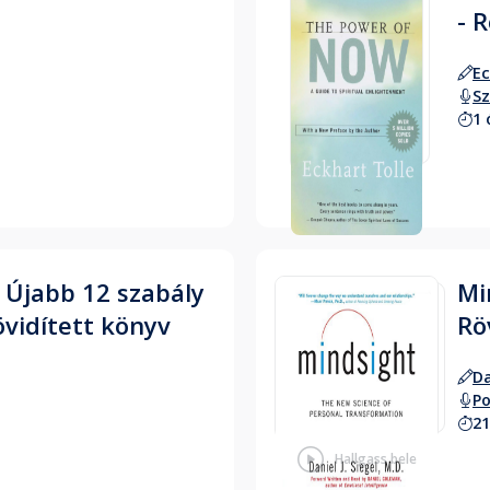
- 
Ec
Sz
1 
Hallgass bele
- Újabb 12 szabály
Mi
övidített könyv
Rö
Da
Po
21
Hallgass bele