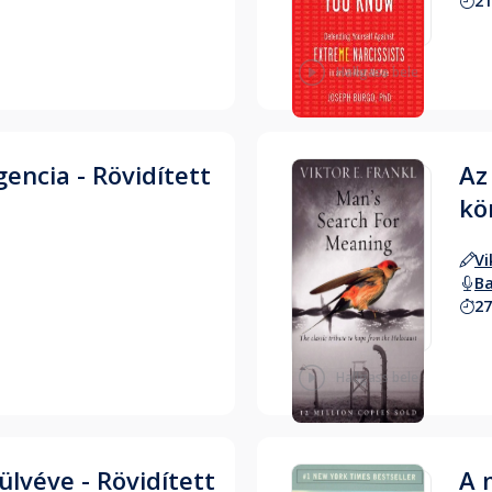
21
Hallgass bele
gencia - Rövidített
Az
kö
Vi
Ba
27
Hallgass bele
ülvéve - Rövidített
A 