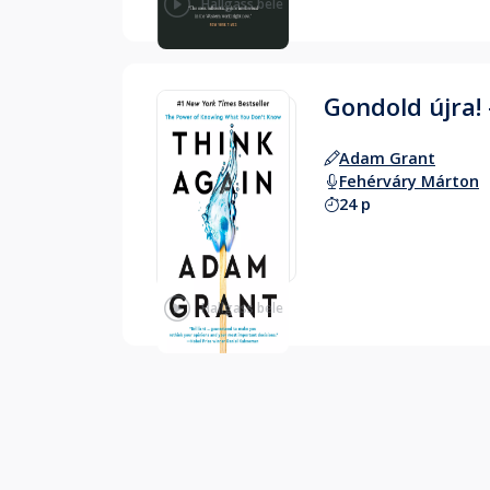
Hallgass bele
Gondold újra! 
Adam Grant
Fehérváry Márton
24 p
Hallgass bele