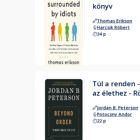
könyv
Thomas Erikson
Harcsik Róbert
34 p
Hallgass bele
Túl a renden 
az élethez - R
Jordan B. Peterson
Potocsny Andor
22 p