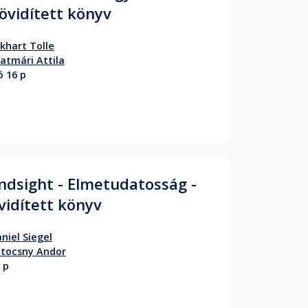
Rövidített könyv
khart Tolle
atmári Attila
ó 16 p
ndsight - Elmetudatosság -
vidített könyv
niel Siegel
tocsny Andor
 p