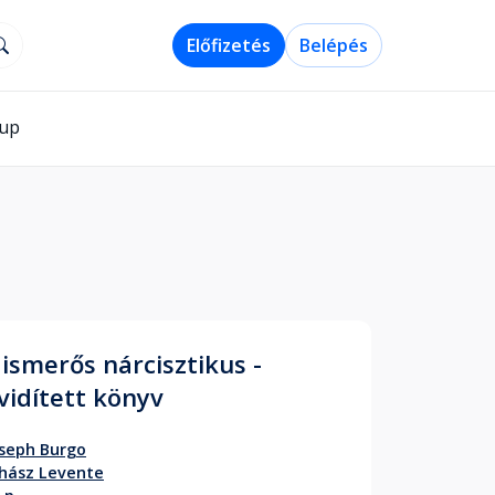
Előfizetés
Belépés
-up
 ismerős nárcisztikus -
vidített könyv
seph Burgo
hász Levente