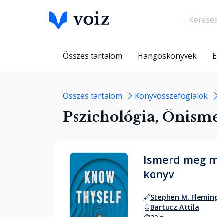
Összes tartalom
Hangoskönyvek
E
Összes tartalom
Könyvösszefoglalók
Pszichológia, Önismer
Ismerd meg ma
könyv
Stephen M. Flemin
Bartucz Attila