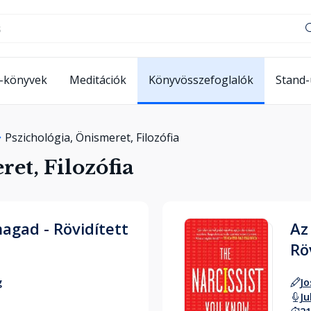
-könyvek
Meditációk
Könyvösszefoglalók
Stand
Pszichológia, Önismeret, Filozófia
et, Filozófia
gad - Rövidített
Az
Rö
g
Jo
Ju