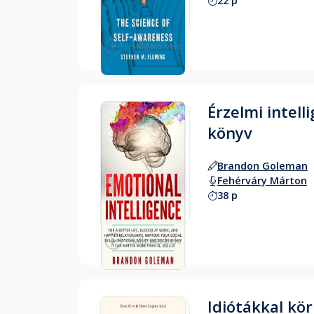
22 p
Hallgass bele
Érzelmi intelli
könyv
Brandon Goleman
Fehérváry Márton
38 p
Hallgass bele
Idiótákkal kör