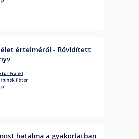
 p
 élet értelméről - Rövidített
nyv
ktor Frankl
rbinek Péter
 p
most hatalma a gyakorlatban