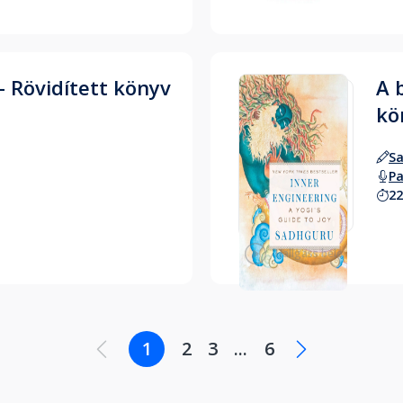
- Rövidített könyv
A 
kö
S
Pa
22
Hallgass bele
1
2
3
...
6