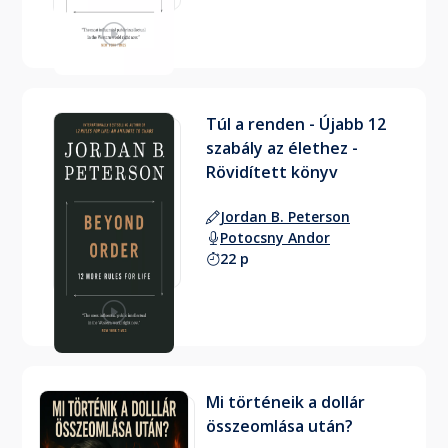
Túl a renden - Újabb 12
szabály az élethez -
Rövidített könyv
Jordan B. Peterson
Potocsny Andor
22 p
Mi történeik a dollár
összeomlása után?