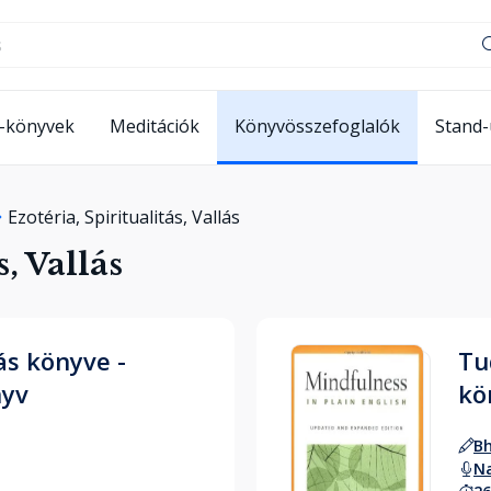
-könyvek
Meditációk
Könyvösszefoglalók
Stand
Ezotéria, Spiritualitás, Vallás
s, Vallás
s könyve -
Tu
nyv
kö
B
N