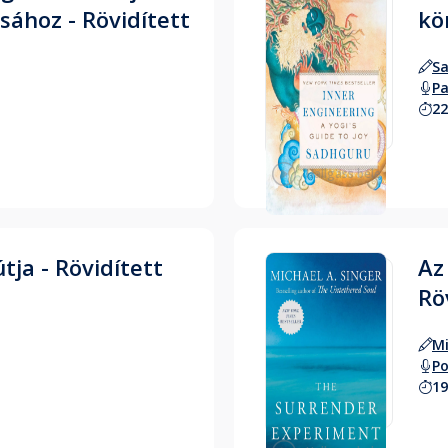
sához - Rövidített
kö
S
Pa
22
Hallgass bele
útja - Rövidített
Az
Rö
Mi
Po
19