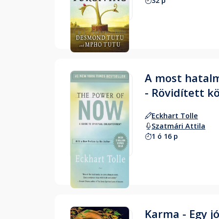
32 p
Hallgass bele
A most hatal
- Rövidített k
Eckhart Tolle
Szatmári Attila
1 ó 16 p
Hallgass bele
Karma - Egy j