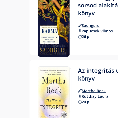
sorsod alakítá
könyv
Sadhguru
Papucsek Vilmos
26 p
Hallgass bele
Az integritás 
könyv
Martha Beck
Ruttkay Laura
24 p