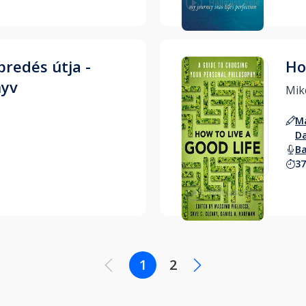
Hallgass bele
ébredés útja -
Ho
nyv
Ma
Da
Ba
37
Hallgass bele
1
2