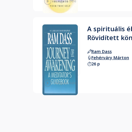
Hallgass bele
A spirituális 
Rövidített kö
Ram Dass
Fehérváry Márton
26 p
Hallgass bele