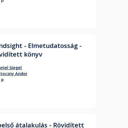
 p
ndsight - Elmetudatosság -
vidített könyv
niel Siegel
tocsny Andor
 p
belső átalakulás - Rövidített