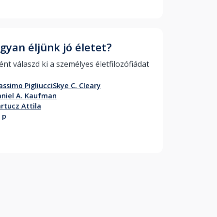
gyan éljünk jó életet?
Miként válaszd ki a személyes életfilozófiádat 
ssimo Pigliucci
Skye C. Cleary
niel A. Kaufman
rtucz Attila
 p