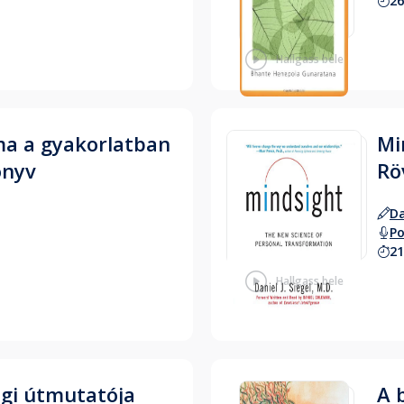
26
Hallgass bele
ma a gyakorlatban
Mi
önyv
Rö
Da
Po
21
Hallgass bele
ógi útmutatója
A 