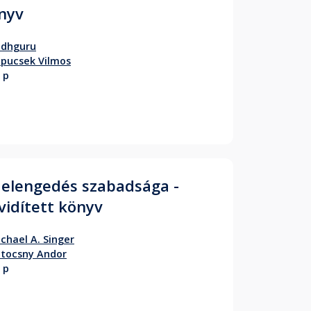
nyv
adhguru
pucsek Vilmos
 p
 elengedés szabadsága -
vidített könyv
chael A. Singer
tocsny Andor
 p