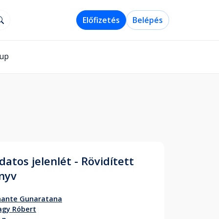
Előfizetés
Belépés
-up
datos jelenlét - Rövidített
nyv
hante Gunaratana
agy Róbert