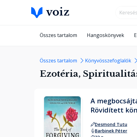
Összes tartalom
Hangoskönyvek
E
Összes tartalom
Könyvösszefoglalók
Ezotéria, Spiritualitá
A megbocsájtá
Rövidített kö
Desmond Tutu
Barbinek Péter