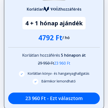
Korlátlan
hozzáférés
4 + 1 hónap ajándék
4792 Ft
/ hó
Korlátlan hozzáférés
5 hónapon át
29 950 Ft
23 960 Ft
Korlátlan könyv- és hanganyaghallgatás
Bármikor lemondható
23 960 Ft - Ezt választom