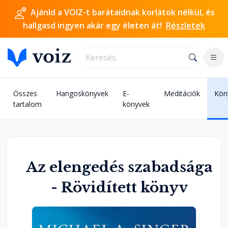
Ajánld a VOIZ-t barátaidnak korlátok nélkül, és
hallgasd ingyen akár egy életen át!
Részletek
Összes
Hangoskönyvek
E-
Meditációk
Kön
tartalom
könyvek
Az elengedés szabadsága
- Rövidített könyv