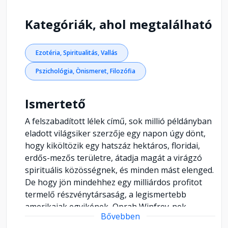
Kategóriák, ahol megtalálható
Ezotéria, Spiritualitás, Vallás
Pszichológia, Önismeret, Filozófia
Ismertető
A felszabadított lélek című, sok millió példányban
eladott világsiker szerzője egy napon úgy dönt,
hogy kiköltözik egy hatszáz hektáros, floridai,
erdős-mezős területre, átadja magát a virágzó
spirituális közösségnek, és minden mást elenged.
De hogy jön mindehhez egy milliárdos profitot
termelő részvénytársaság, a legismertebb
amerikaiak egyikének, Oprah Winfrey-nek
Bővebben
elragadtatása, egy újabb világsikerű könyv, és