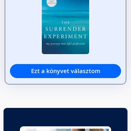
Ezt a könyvet választom