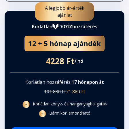
A legjobb ár-érték
ajánlat
Korlátlan
hozzáférés
12 + 5 hónap ajándék
4228 Ft
/ hó
Korlátlan hozzáférés
17 hónapon át
101 830 Ft
71 880 Ft
Korlátlan könyv- és hanganyaghallgatás
Bármikor lemondható