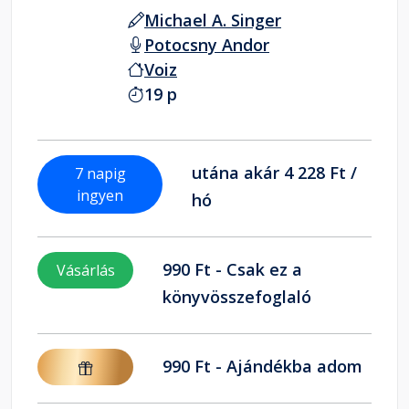
Michael A. Singer
Potocsny Andor
Voiz
19 p
utána akár 4 228 Ft /
7 napig
ingyen
hó
990 Ft - Csak ez a
Vásárlás
könyvösszefoglaló
990 Ft - Ajándékba adom