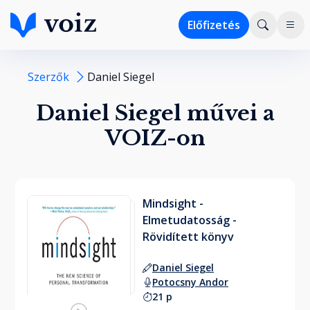
Előfizetés
Szerzők
Daniel Siegel
Daniel Siegel művei a
VOIZ-on
Mindsight -
Elmetudatosság -
Rövidített könyv
Daniel Siegel
Potocsny Andor
21 p