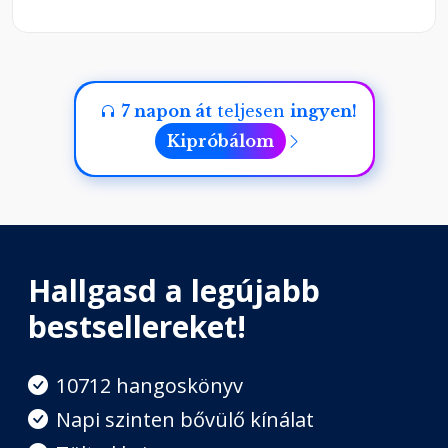
7 napon át
teljesen
ingyen!
Kipróbálom
Hallgasd a legújabb
bestsellereket!
10712 hangoskönyv
Napi szinten bővülő kínálat