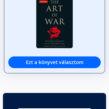
Ezt a könyvet választom