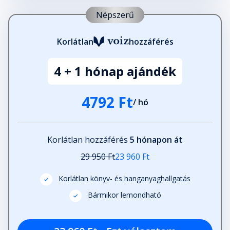
Népszerű
Korlátlan
hozzáférés
4 + 1 hónap ajándék
4792 Ft
/ hó
Korlátlan hozzáférés
5 hónapon át
29 950 Ft
23 960 Ft
Korlátlan könyv- és hanganyaghallgatás
Bármikor lemondható