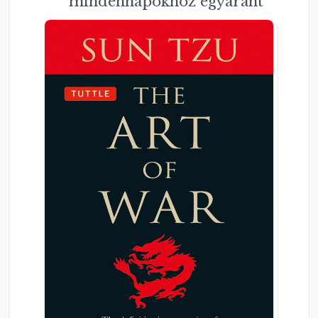
mindennapokhoz egyaránt