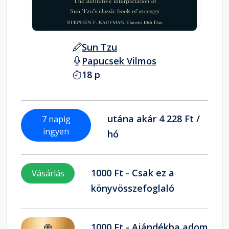
Sun Tzu
Papucsek Vilmos
18 p
utána akár 4 228 Ft /
7 napig
ingyen
hó
1000 Ft - Csak ez a
Vásárlás
könyvösszefoglaló
1000 Ft - Ajándékba adom