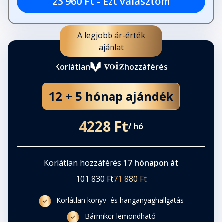
23 960 Ft - Ezt választom
A legjobb ár-érték
ajánlat
Korlátlan
hozzáférés
12 + 5 hónap ajándék
4228 Ft
/ hó
Korlátlan hozzáférés
17 hónapon át
101 830 Ft
71 880 Ft
Korlátlan könyv- és hanganyaghallgatás
Bármikor lemondható