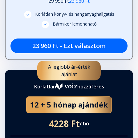
29 950 Ft
23 960 Ft
Korlátlan könyv- és hanganyaghallgatás
Bármikor lemondható
23 960 Ft - Ezt választom
A legjobb ár-érték
ajánlat
Korlátlan
hozzáférés
12 + 5 hónap ajándék
4228 Ft
/ hó