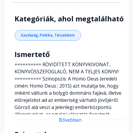
Kategóriák, ahol megtalálható
Gazdaság, Politika, Társadalom
Ismertető
========== RÖVIDÍTETT KÖNYVKIVONAT,
KÖNYVÖSSZEFOGLALÓ, NEM A TELJES KÖNYV!
========== Szinopszis: A Homo Deus (eredeti
címén: Homo Deus ; 2015) azt mutatja be, hogy
miként váltunk a bolygó domináns fajává, illetve
előrejelzést ad az emberiség várható jövőjéről.
Górcső alá veszi a jelenlegi emberközpontú
állapotunkat, az egyéni választás fogalmát,
Bővebben
valamint, hogy miként ragaszkodunk görcsösen
az egyéniség elvakult imádatához. Emellett