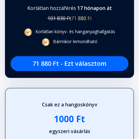
Korlátlan hozzáférés
17 hónapon át
101 830 Ft
71 880 Ft
Korlátlan könyv- és hanganyaghallgatás
Bármikor lemondható
71 880 Ft - Ezt választom
Csak ez a hangoskönyv
1000 Ft
egyszeri vásárlás