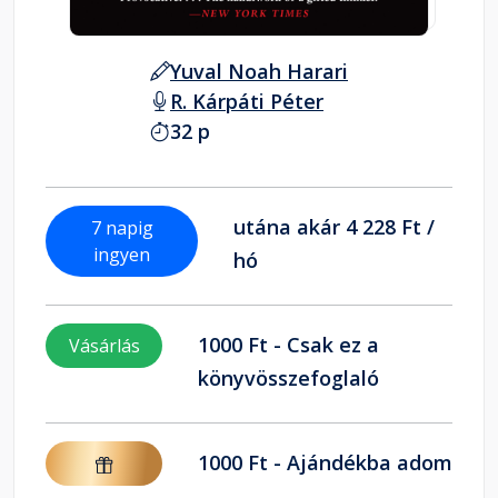
Yuval Noah Harari
R. Kárpáti Péter
32 p
utána akár 4 228 Ft /
7 napig
ingyen
hó
1000 Ft - Csak ez a
Vásárlás
könyvösszefoglaló
1000 Ft - Ajándékba adom