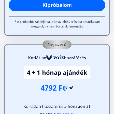
Kipróbálom
* A próbaidőszak lejárta után az előfizetés automatikusan
megújul, ha nem történik lemondás
Népszerű
Korlátlan
hozzáférés
4 + 1 hónap ajándék
4792 Ft
/ hó
Korlátlan hozzáférés
5 hónapon át