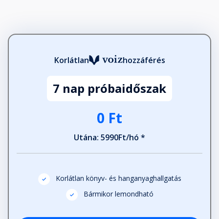
Korlátlan
hozzáférés
7 nap próbaidőszak
0 Ft
Utána: 5990Ft/hó *
Korlátlan könyv- és hanganyaghallgatás
Bármikor lemondható