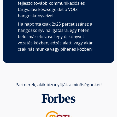
fejleszd tovább kommunikációs és
tárgyalási készségeidet a VOIZ
hangoskönyveivel.
Ha naponta csak 2x25 percet szánsz a
hangoskönyv hallgatásra, egy héten
belül már elolvasol egy új könyvet -
vezetés közben, edzés alatt, vagy akár
csak házimunka vagy pihenés közben!
Partnerek, akik bizonyítják a minőségünket!