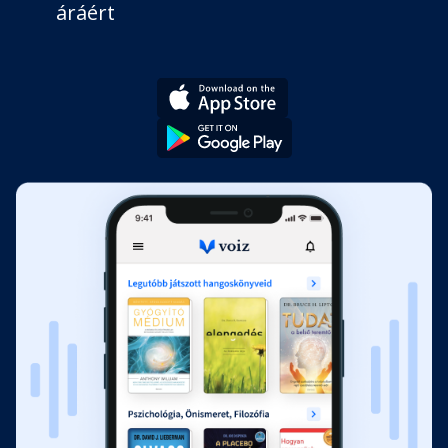
áráért