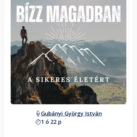
Gubányi György István
1 ó 22 p