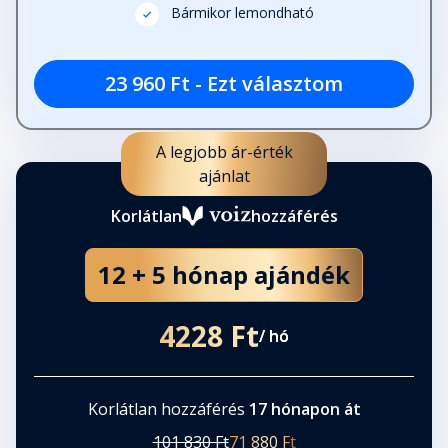
Bármikor lemondható
23 960 Ft - Ezt választom
A legjobb ár-érték
ajánlat
Korlátlan
hozzáférés
12 + 5 hónap ajándék
4228 Ft
/ hó
Korlátlan hozzáférés
17 hónapon át
101 830 Ft
71 880 Ft