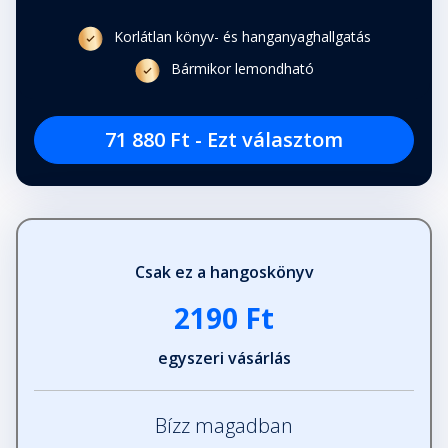
Korlátlan könyv- és hanganyaghallgatás
Bármikor lemondható
71 880 Ft - Ezt választom
Csak ez a hangoskönyv
2190 Ft
egyszeri vásárlás
Bízz magadban