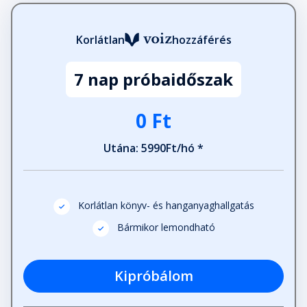
Korlátlan
hozzáférés
7 nap próbaidőszak
0 Ft
Utána: 5990Ft/hó *
Korlátlan könyv- és hanganyaghallgatás
Bármikor lemondható
Kipróbálom