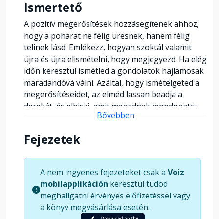
Ismertető
A pozitív megerősítések hozzásegítenek ahhoz,
hogy a poharat ne félig üresnek, hanem félig
telinek lásd. Emlékezz, hogyan szoktál valamit
újra és újra elismételni, hogy megjegyezd. Ha elég
időn keresztül ismétled a gondolatok hajlamosak
maradandóvá válni. Azáltal, hogy ismételgeted a
megerősítéseidet, az elméd lassan beadja a
derekát, és elhiszi, amit magadnak mondogatsz.
Bővebben
Fejezetek
A nem ingyenes fejezeteket csak a
Voiz
mobilapplikáción
keresztül tudod
meghallgatni érvényes előfizetéssel vagy
a könyv megvásárlása esetén.