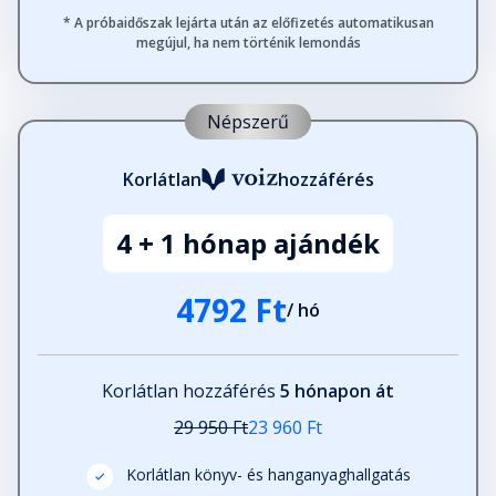
* A próbaidőszak lejárta után az előfizetés automatikusan
megújul, ha nem történik lemondás
Népszerű
Korlátlan
hozzáférés
4 + 1 hónap ajándék
4792 Ft
/ hó
Korlátlan hozzáférés
5 hónapon át
29 950 Ft
23 960 Ft
Korlátlan könyv- és hanganyaghallgatás