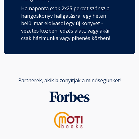
Ha naponta csak 2x25 percet szánsz a
hangoskönyv hallgatásra, egy héten
belül már elolvasol egy új könyvet -
vezetés közben, edzés alatt, vagy akár
csak házimunka vagy pihenés közben!
Partnerek, akik bizonyítják a minőségünket!