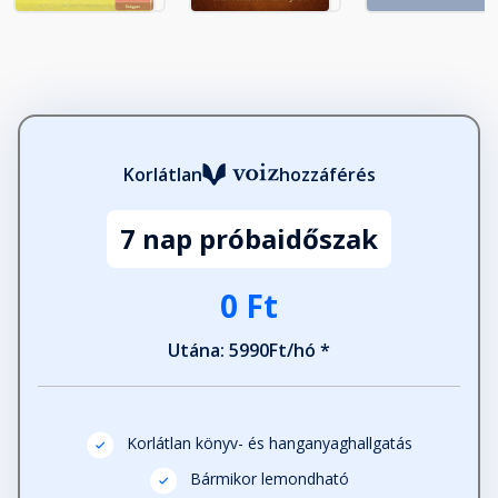
Korlátlan
hozzáférés
7 nap próbaidőszak
0 Ft
Utána: 5990Ft/hó *
Korlátlan könyv- és hanganyaghallgatás
Bármikor lemondható