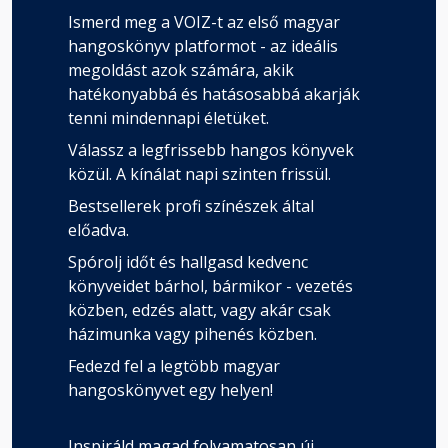
Ismerd meg a VOIZ-t az első magyar
hangoskönyv platformot - az ideális
megoldást azok számára, akik
hatékonyabbá és hatásosabbá akarják
tenni mindennapi életüket.
Válassz a legfrissebb hangos könyvek
közül. A kínálat napi szinten frissül.
Bestsellerek profi színészek által
előadva.
Spórolj időt és hallgasd kedvenc
könyveidet bárhol, bármikor - vezetés
közben, edzés alatt, vagy akár csak
házimunka vagy pihenés közben.
Fedezd fel a legtöbb magyar
hangoskönyvet egy helyen!
Inspiráld magad folyamatosan új