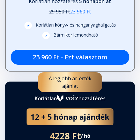
Korlátlan hozzáférés
5 hónapon át
29 950 Ft
23 960 Ft
Korlátlan könyv- és hanganyaghallgatás
Bármikor lemondható
23 960 Ft - Ezt választom
A legjobb ár-érték
ajánlat
Korlátlan
hozzáférés
12 + 5 hónap ajándék
4228 Ft
/ hó