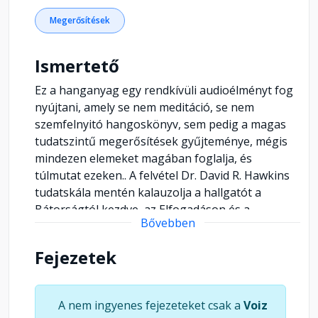
Megerősítések
Ismertető
Ez a hanganyag egy rendkívüli audioélményt fog
nyújtani, amely se nem meditáció, se nem
szemfelnyitó hangoskönyv, sem pedig a magas
tudatszintű megerősítések gyűjteménye, mégis
mindezen elemeket magában foglalja, és
túlmutat ezeken.. A felvétel Dr. David R. Hawkins
tudatskála mentén kalauzolja a hallgatót a
Bátorságtól kezdve, az Elfogadáson és a
Bővebben
Szereteten át, egészen a Béke magaslatáig.
Fejezetek
A nem ingyenes fejezeteket csak a
Voiz