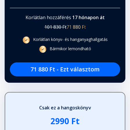
Korlátlan hozzáférés
17 hónapon át
101 830 Ft
71 880 Ft
Korlátlan könyv- és hanganyaghallgatás
Bármikor lemondható
71 880 Ft - Ezt választom
Csak ez a hangoskönyv
2990 Ft