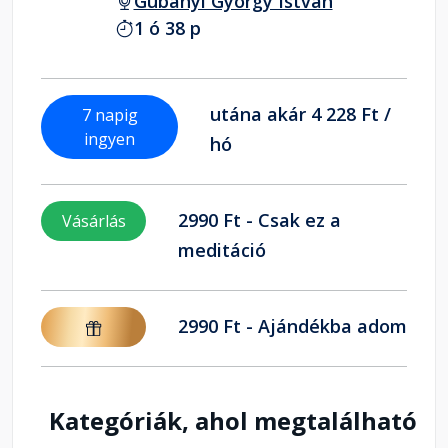
Gubányi György István
1 ó 38 p
utána akár 4 228 Ft /
7 napig
ingyen
hó
2990 Ft - Csak ez a
Vásárlás
meditáció
2990 Ft - Ajándékba adom
Kategóriák, ahol megtalálható