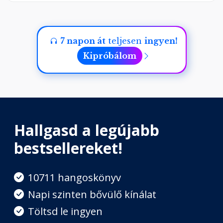
Szeretet
Fejezet hossza: 00:25:51
7 napon át
teljesen
ingyen!
Kipróbálom
Béke
Fejezet hossza: 00:15:59
Hallgasd a legújabb
bestsellereket!
10711 hangoskönyv
Napi szinten bővülő kínálat
Töltsd le ingyen