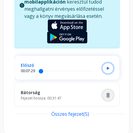
mobilapplikáción
keresztül tudod
meghallgatni érvényes előfizetéssel
vagy a könyv megvásárlása esetén.
Előszó
00:07:29
Bátorság
Fejezet hossza: 00:31:47
Összes fejezet(5)
Elfogadás
Fejezet hossza: 00:17:43