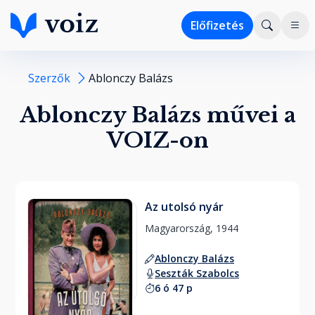
Előfizetés
Szerzők
Ablonczy Balázs
Ablonczy Balázs művei a
VOIZ-on
Az utolsó nyár
Magyarország, 1944 
Ablonczy Balázs
Seszták Szabolcs
6 ó 47 p