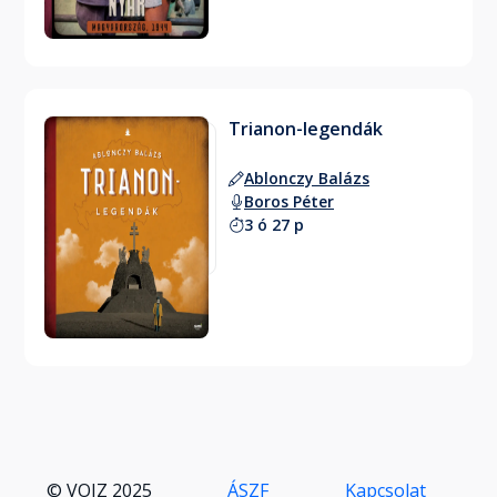
Trianon-legendák
Ablonczy Balázs
Boros Péter
3 ó 27 p
© VOIZ 2025
ÁSZF
Kapcsolat