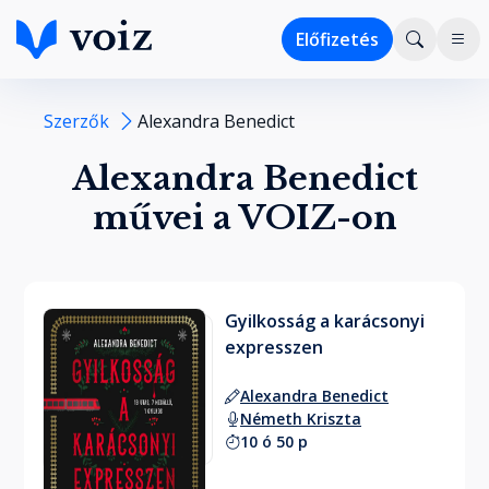
Előfizetés
Szerzők
Alexandra Benedict
Alexandra Benedict
művei a VOIZ-on
Gyilkosság a karácsonyi
expresszen
Alexandra Benedict
Németh Kriszta
10 ó 50 p