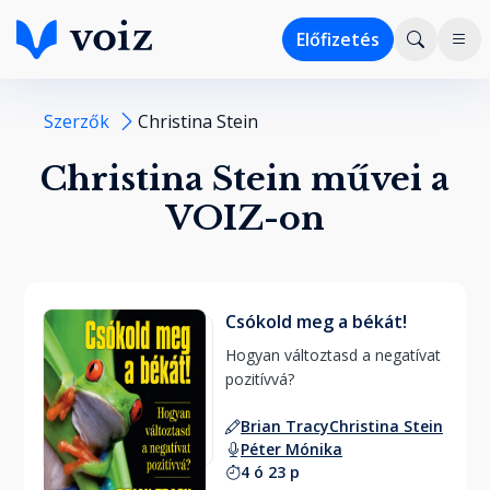
Előfizetés
Szerzők
Christina Stein
Christina Stein művei a
VOIZ-on
Csókold meg a békát!
Hogyan változtasd a negatívat 
pozitívvá? 
Brian Tracy
Christina Stein
Péter Mónika
4 ó 23 p