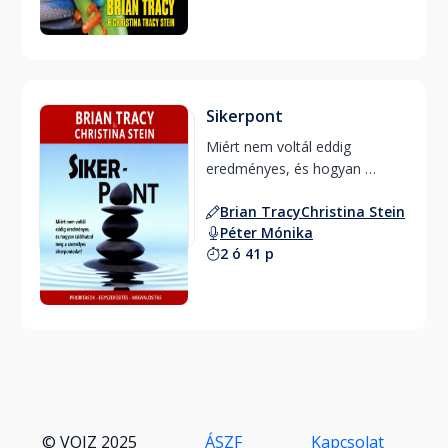
Sikerpont
Miért nem voltál eddig 
eredményes, és hogyan 
találhatod meg a személyes 
Brian Tracy
Christina Stein
sikerpontodat? 
Péter Mónika
2 ó 41 p
© VOIZ 2025
ÁSZF
Kapcsolat