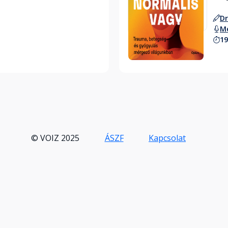
Dr
M
19
Hallgass bele
© VOIZ 2025
ÁSZF
Kapcsolat