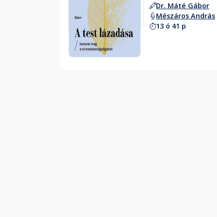
Dr. Máté Gábor
Mészáros András
13 ó 41 p
Hallgass bele