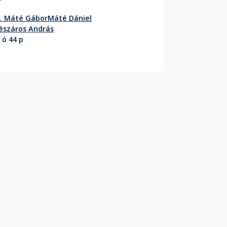
. Máté Gábor
Máté Dániel
észáros András
 ó 44 p