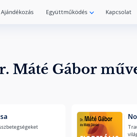
Ajándékozás
Együttműködés
Kapcsolat
r. Máté Gábor műv
ása
No
Ismerd meg a stresszbetegségeket 
Tra