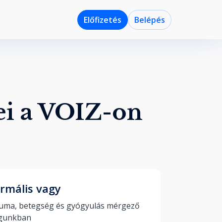
Előfizetés
Belépés
ei a VOIZ-on
rmális vagy
uma, betegség és gyógyulás mérgező 
világunkban 