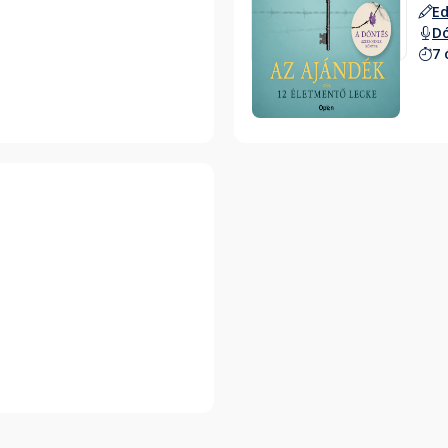
Ed
D
7 
Hallgass bele