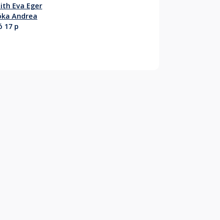
ith Eva Eger
óka Andrea
ó 17 p