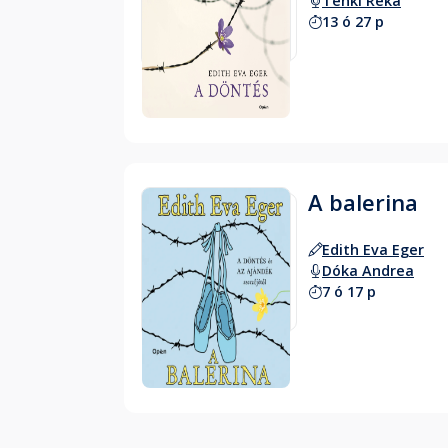
Tenki Réka
13 ó 27 p
Hallgass bele
A balerina
Edith Eva Eger
Dóka Andrea
7 ó 17 p
Hallgass bele