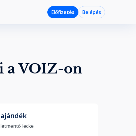
Előfizetés
Belépés
i a VOIZ-on
 ajándék
12 életmentő lecke 