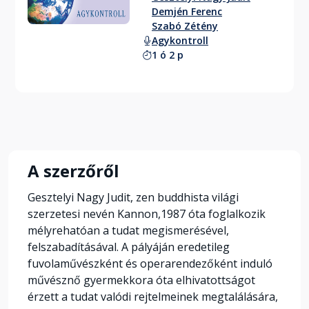
Demjén Ferenc
Szabó Zétény
Agykontroll
1 ó 2 p
A szerzőről
Gesztelyi Nagy Judit, zen buddhista világi
szerzetesi nevén Kannon,1987 óta foglalkozik
mélyrehatóan a tudat megismerésével,
felszabadításával. A pályáján eredetileg
fuvolaművészként és operarendezőként induló
művésznő gyermekkora óta elhivatottságot
érzett a tudat valódi rejtelmeinek megtalálására,