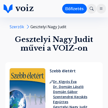
Előfizetés
Szerzők
Gesztelyi Nagy Judit
Gesztelyi Nagy Judit
művei a VOIZ-on
Szebb életért
Dr. Kígyós Éva
Dr. Domján László
Domján Gábor
Szentendrei Kecskés
Együttes
Gesztelyi Nagy Judit