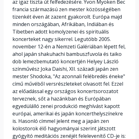
az igaz tiszta út felfedezésére. Yvon Myoken Bec
francia származású zen mester közösségében
tizenkét éven át zazent gyakorolt. Európa majd
minden országában, Afrikában, Indiában és
Tibetben adott komolyzenei és spirituális
koncerteket nagy sikerrel. Legutóbb 2005.
november 12-én a Nemzeti Galériában lépett fel,
ahol japán shakuhachi bambuszfuvola és taiko
dob lemezbemutató koncertjén Helyey László
színművész Joka Daishi, XII. századi japán zen
mester Shodoka, "Az azonnali felébredés éneke"
című művéből versrészleteket olvasott fel. Ezzel
az előadással egy országos koncertsorozatot
terveznek, sőt a hazánkban és Európában
egyedülálló zenei produkció meghívást kapott
európai, amerikai és japán koncerthelyszínekre
is. Hasonló címmel jelent meg a japán zen
kolostorok élő hagyományai szerint játszott
gyógyító meditációs zenéjét felelevenítő CD-je is: