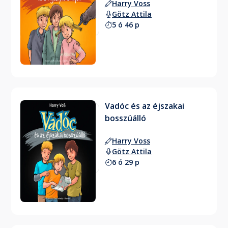
Harry Voss
Götz Attila
5 ó 46 p
Vadóc és az éjszakai
bosszúálló
Harry Voss
Götz Attila
6 ó 29 p