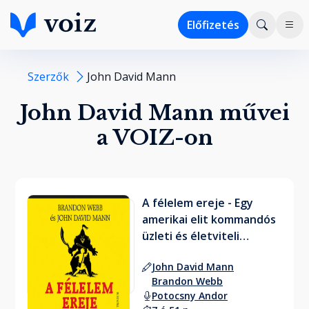
Előfizetés
Szerzők
John David Mann
John David Mann művei
a VOIZ-on
A félelem ereje - Egy
amerikai elit kommandós
üzleti és életviteli
tanácsai
John David Mann
Brandon Webb
Potocsny Andor