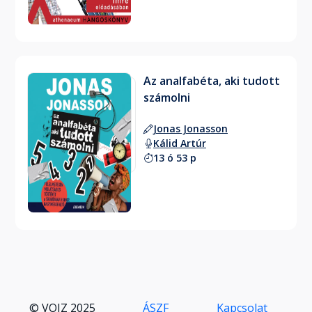
Az analfabéta, aki tudott
számolni
Jonas Jonasson
Kálid Artúr
13 ó 53 p
© VOIZ 2025
ÁSZF
Kapcsolat