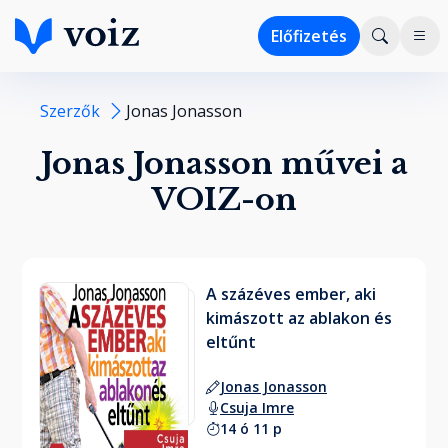
Előfizetés
Szerzők
Jonas Jonasson
Jonas Jonasson művei a
VOIZ-on
A százéves ember, aki
kimászott az ablakon és
eltűnt
Jonas Jonasson
Csuja Imre
14 ó 11 p