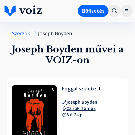
Előfizetés
Szerzők
Joseph Boyden
Joseph Boyden művei a
VOIZ-on
Foggal született
Joseph Boyden
Czirók Tamás
8 ó 24 p