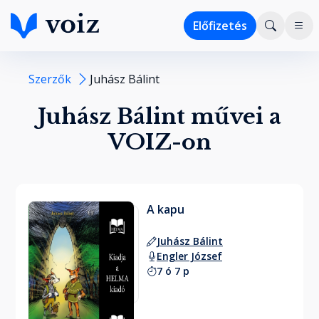
Előfizetés
Szerzők
Juhász Bálint
Juhász Bálint művei a
VOIZ-on
A kapu
Juhász Bálint
Engler József
7 ó 7 p