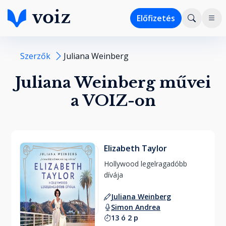
Előfizetés
Szerzők
Juliana Weinberg
Juliana Weinberg művei
a VOIZ-on
Elizabeth Taylor
Hollywood legelragadóbb 
dívája 
Juliana Weinberg
Simon Andrea
13 ó 2 p