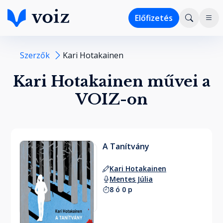
Előfizetés
Szerzők
Kari Hotakainen
Kari Hotakainen művei a
VOIZ-on
A Tanítvány
Kari Hotakainen
Mentes Júlia
8 ó 0 p