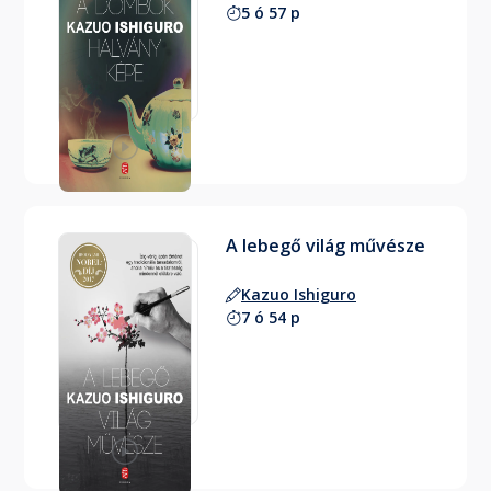
5 ó 57 p
A lebegő világ művésze
Kazuo Ishiguro
7 ó 54 p