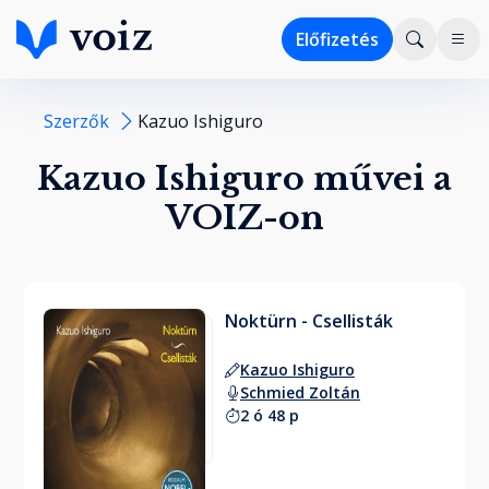
Előfizetés
Szerzők
Kazuo Ishiguro
Kazuo Ishiguro művei a
VOIZ-on
Noktürn - Csellisták
Kazuo Ishiguro
Schmied Zoltán
2 ó 48 p