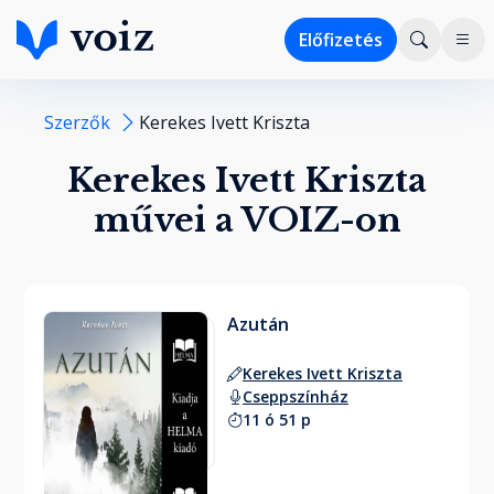
Előfizetés
Szerzők
Kerekes Ivett Kriszta
Kerekes Ivett Kriszta
művei a VOIZ-on
Azután
Kerekes Ivett Kriszta
Cseppszínház
11 ó 51 p