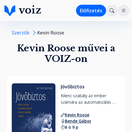
Előfizetés
Szerzők
Kevin Roose
Kevin Roose művei a
VOIZ-on
Jövőbiztos
Kilenc szabály az ember 
számára az automatizálás 
korában 
Kevin Roose
Bende Gábor
6 ó 9 p