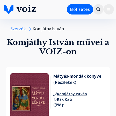
Előfizetés
Szerzők
Komjáthy István
Komjáthy István művei a
VOIZ-on
Mátyás-mondák könyve
(Részletek)
Komjáthy István
Rák Kati
58 p