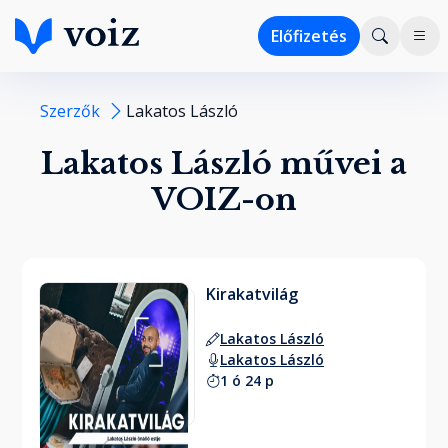
Előfizetés
Szerzők
Lakatos László
Lakatos László művei a
VOIZ-on
Kirakatvilág
Lakatos László
Lakatos László
1 ó 24 p