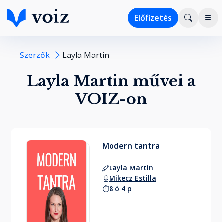
Előfizetés
Szerzők
Layla Martin
Layla Martin művei a
VOIZ-on
Modern tantra
Layla Martin
Mikecz Estilla
8 ó 4 p