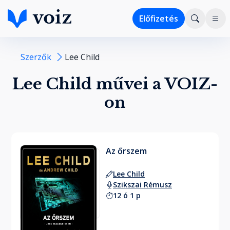
Előfizetés
Szerzők
Lee Child
Lee Child művei a VOIZ-
on
Az őrszem
Lee Child
Szikszai Rémusz
12 ó 1 p