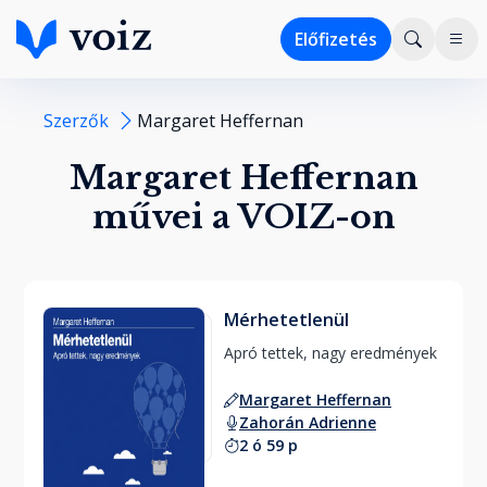
Előfizetés
Szerzők
Margaret Heffernan
Margaret Heffernan
művei a VOIZ-on
Mérhetetlenül
Apró tettek, nagy eredmények 
Margaret Heffernan
Zahorán Adrienne
2 ó 59 p