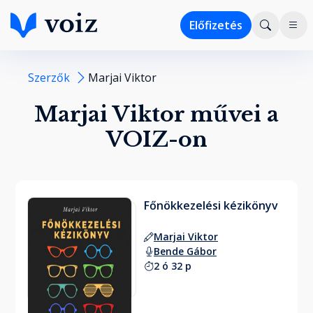
Előfizetés
Szerzők
Marjai Viktor
Marjai Viktor művei a
VOIZ-on
Főnökkezelési kézikönyv
Marjai Viktor
Bende Gábor
2 ó 32 p