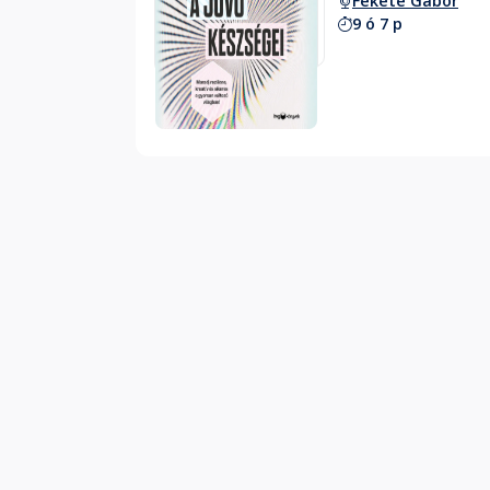
Fekete Gábor
9 ó 7 p
Hallgass bele