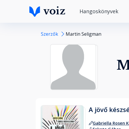
Hangoskönyvek
Szerzők
Martin Seligman
M
A jövő készs
Gabriella Rosen 