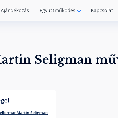
Ajándékozás
Együttműködés
Kapcsolat
artin Seligman mű
égei
Kellerman
Martin Seligman