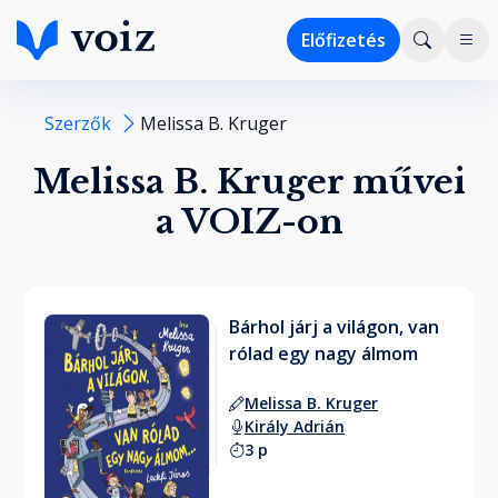
Előfizetés
Szerzők
Melissa B. Kruger
Melissa B. Kruger művei
a VOIZ-on
Bárhol járj a világon, van
rólad egy nagy álmom
Melissa B. Kruger
Király Adrián
3 p