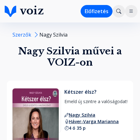
Előfizetés
Szerzők
Nagy Szilvia
Nagy Szilvia művei a
VOIZ-on
Kétszer élsz?
Emeld új szintre a valóságodat! 
Nagy Szilvia
Háver-Varga Marianna
4 ó 35 p