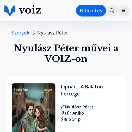
Előfizetés
Szerzők
Nyulász Péter
Nyulász Péter művei a
VOIZ-on
Ciprián - A Balaton
hercege
Nyulász Péter
Für Anikó
9 ó 51 p