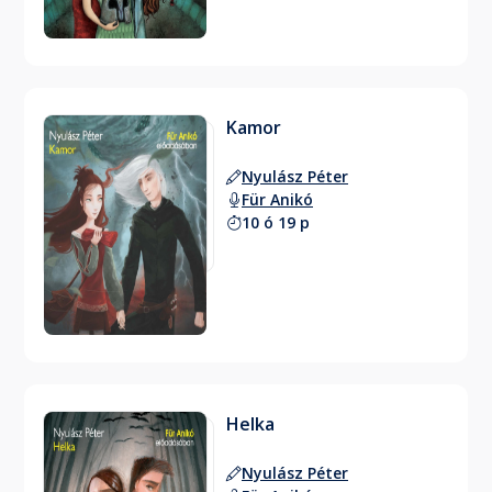
Kamor
Nyulász Péter
Für Anikó
10 ó 19 p
Helka
Nyulász Péter