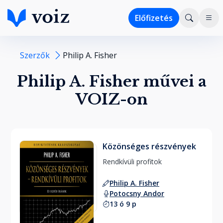
Előfizetés
Szerzők
Philip A. Fisher
Philip A. Fisher művei a
VOIZ-on
Közönséges részvények
Rendkívüli profitok 
Philip A. Fisher
Potocsny Andor
13 ó 9 p