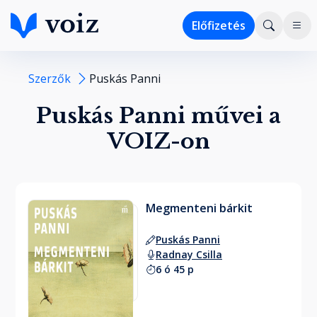
Előfizetés
Szerzők
Puskás Panni
Puskás Panni művei a
VOIZ-on
Megmenteni bárkit
Puskás Panni
Radnay Csilla
6 ó 45 p