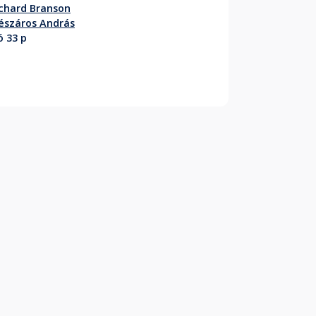
chard Branson
észáros András
ó 33 p