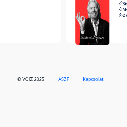
Ri
M
2 
Hallgass bele
© VOIZ 2025
ÁSZF
Kapcsolat