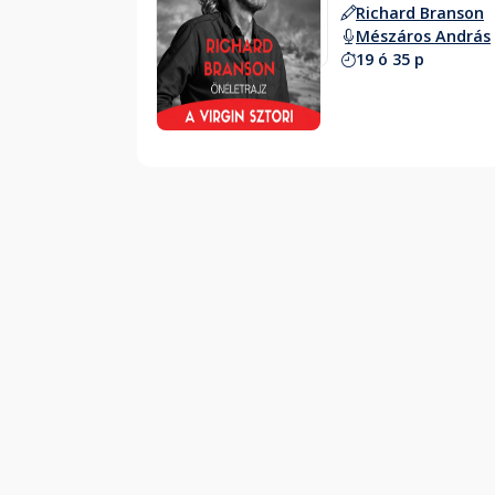
Richard Branson
Mészáros András
19 ó 35 p
Hallgass bele