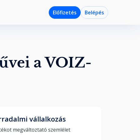
Előfizetés
Belépés
űvei a VOIZ-
rradalmi vállalkozás
A játékot megváltoztató szemlélet 