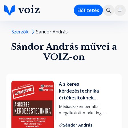
Előfizetés
Szerzők
Sándor András
Sándor András művei a
VOIZ-on
A sikeres
kérdezéstechnika
értékesítőknek
ÚJRATÖLTVE
Médiaszakember által 
megalkotott marketing 
szemléletű módszer, ami 
Sándor András
különbbé tesz a konkurenciánál 