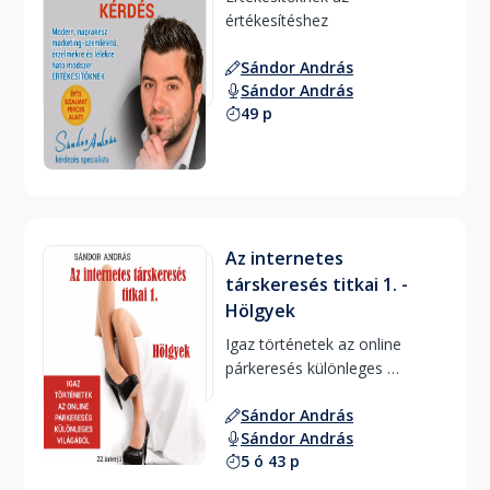
értékesítéshez 
Sándor András
Sándor András
49 p
Az internetes
társkeresés titkai 1. -
Hölgyek
Igaz történetek az online 
párkeresés különleges 
világából 
Sándor András
Sándor András
5 ó 43 p