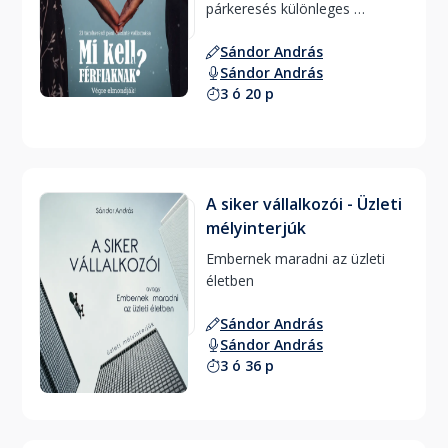
párkeresés különleges 
világából 
Sándor András
Sándor András
3 ó 20 p
A siker vállalkozói - Üzleti
mélyinterjúk
Embernek maradni az üzleti 
életben 
Sándor András
Sándor András
3 ó 36 p