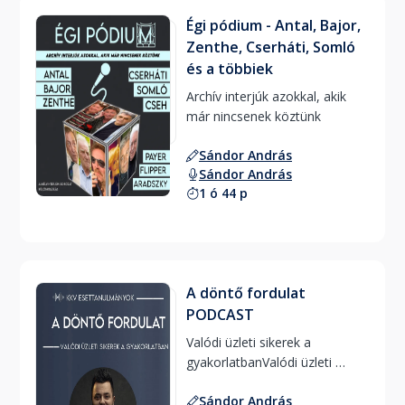
Égi pódium - Antal, Bajor,
Zenthe, Cserháti, Somló
és a többiek
Archív interjúk azokkal, akik 
már nincsenek köztünk 
Sándor András
Sándor András
1 ó 44 p
A döntő fordulat
PODCAST
Valódi üzleti sikerek a 
gyakorlatbanValódi üzleti 
sikerek a gyakorlatban 
Sándor András