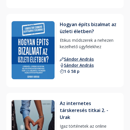
Hogyan építs bizalmat az
üzleti életben?
Etikus módszerek a nehezen 
kezelhető ügyfelekhez 
Sándor András
Sándor András
1 ó 58 p
Az internetes
társkeresés titkai 2. -
Urak
Igaz történetek az online 