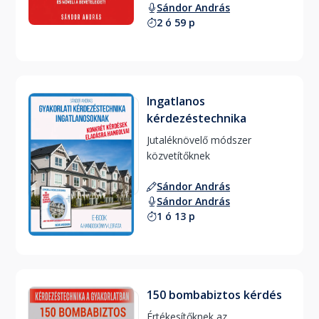
Sándor András
és növeli a bevételeidet 
2 ó 59 p
Ingatlanos
kérdezéstechnika
Jutaléknövelő módszer 
közvetítőknek 
Sándor András
Sándor András
1 ó 13 p
150 bombabiztos kérdés
Értékesítőknek az 