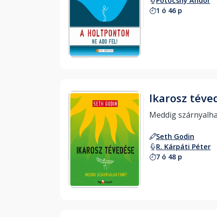
Potocsny Andor
1 ó 46 p
Hallgass bele
Ikarosz téve
Seth Godin
R. Kárpáti Péter
7 ó 48 p
Hallgass bele