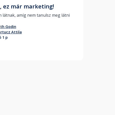
, ez már marketing!
Nem látnak, amíg nem tanulsz meg látni 
th Godin
rtucz Attila
ó 1 p