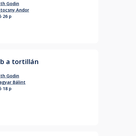
th Godin
tocsny Andor
ó 26 p
b a tortillán
th Godin
gyar Bálint
ó 18 p