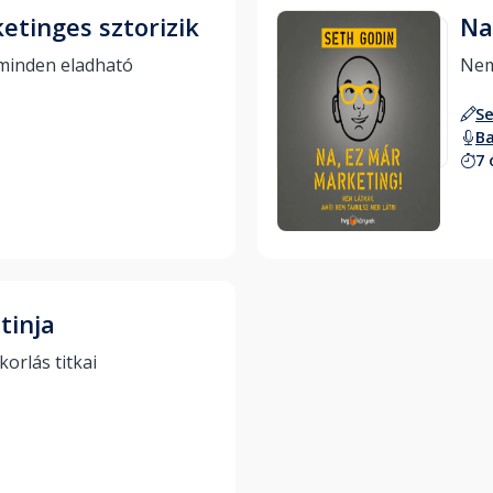
tinges sztorizik
Na
Egy jó történettel minden eladható 
Se
Ba
7 
Hallgass bele
tinja
A kreatív hatásgyakorlás titkai 