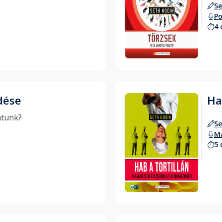
Se
Po
4 
Hallgass bele
dése
Ha
Meddig szárnyalhatunk? 
Se
Ma
5 
Hallgass bele