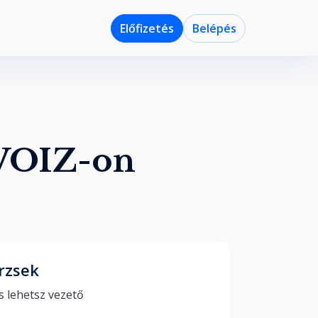
Előfizetés
Belépés
 VOIZ-on
rzsek
Te is lehetsz vezető 