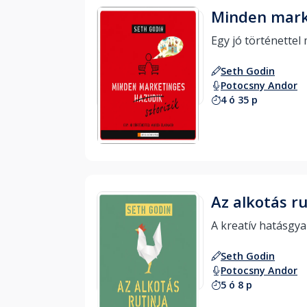
Minden marke
Seth Godin
Potocsny Andor
4 ó 35 p
Hallgass bele
Az alkotás ru
Seth Godin
Potocsny Andor
5 ó 8 p
Hallgass bele